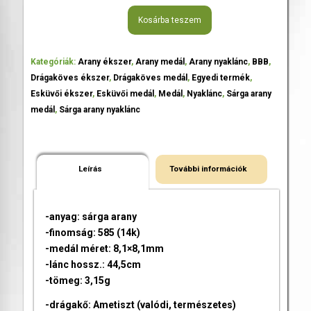
Kosárba teszem
Kategóriák:
Arany ékszer
,
Arany medál
,
Arany nyaklánc
,
BBB
,
Drágaköves ékszer
,
Drágaköves medál
,
Egyedi termék
,
Esküvői ékszer
,
Esküvői medál
,
Medál
,
Nyaklánc
,
Sárga arany
medál
,
Sárga arany nyaklánc
Leírás
További információk
-anyag: sárga arany
-finomság: 585 (14k)
-medál méret: 8,1×8,1mm
-lánc hossz.: 44,5cm
-tömeg: 3,15g
-drágakő: Ametiszt (valódi, természetes)