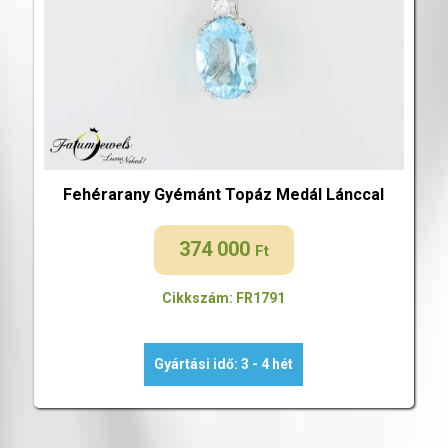
Fehérarany Gyémánt Topáz Medál Lánccal
374 000
Ft
Cikkszám: FR1791
Gyártási idő: 3 - 4 hét