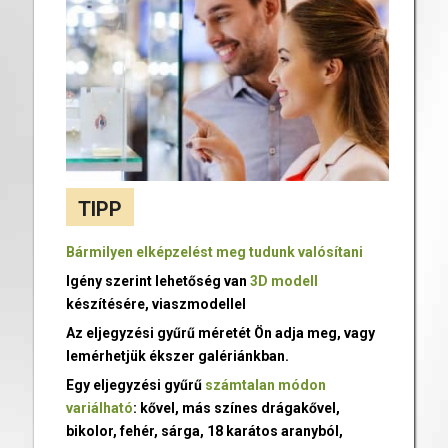
TIPP
Bármilyen elképzelést meg tudunk valósítani
Igény szerint lehetőség van
3D modell
készítésére, viaszmodellel
Az eljegyzési gyűrű méretét Ön adja meg, vagy
lemérhetjük ékszer galériánkban.
Egy eljegyzési gyűrű
számtalan módon
variálható
: kővel, más színes drágakővel,
bikolor, fehér, sárga, 18 karátos aranyból,