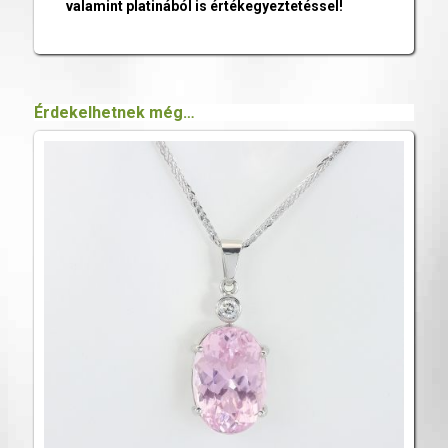
valamint platinából is értékegyeztetéssel!
Érdekelhetnek még…