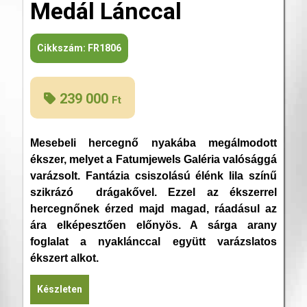
Medál Lánccal
Cikkszám:
FR1806
239 000
Ft
Mesebeli hercegnő nyakába megálmodott
ékszer, melyet a Fatumjewels Galéria valósággá
varázsolt. Fantázia csiszolású élénk lila színű
szikrázó drágakővel. Ezzel az ékszerrel
hercegnőnek érzed majd magad, ráadásul az
ára elképesztően előnyös. A sárga arany
foglalat a nyaklánccal együtt varázslatos
ékszert alkot.
Készleten