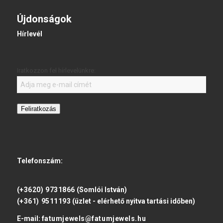
Újdonságok
Hírlevél
Iratkozzon fel hírlevelünkre:
Feliratkozás
Telefonszám:
(+3620) 9731866
(Somlói István)
(+361) 9511193
(üzlet - elérhető nyitva tartási időben)
E-mail:
fatumjewels@fatumjewels.hu