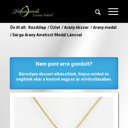
Ön itt áll:
Kezdőlap
/
Üzlet
/
Arany ékszer
/
Arany medál
/
Sárga Arany Ametiszt Medál Lánccal
Nem pont erre gondolt?
Bármilyen ékszert elkészítünk, hívjon minket és
segítünk akár a kinézet vagy az ár módosításában.