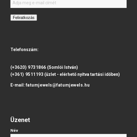
Feliratkozás
Telefonszám:
(+3620) 9731866
(Somlói István)
(+361) 9511193
(üzlet - elérhető nyitva tartási időben)
E-mail:
fatumjewels@fatumjewels.hu
Üzenet
Név