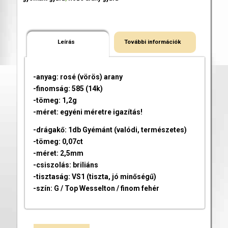
Leírás
További információk
-anyag: rosé (vörös) arany
-finomság: 585 (14k)
-tömeg: 1,2g
-méret: egyéni méretre igazítás!
-drágakő: 1db Gyémánt (valódi, természetes)
-tömeg: 0,07ct
-méret: 2,5mm
-csiszolás: briliáns
-tisztaság: VS1 (tiszta, jó minőségű)
-szín: G / Top Wesselton / finom fehér