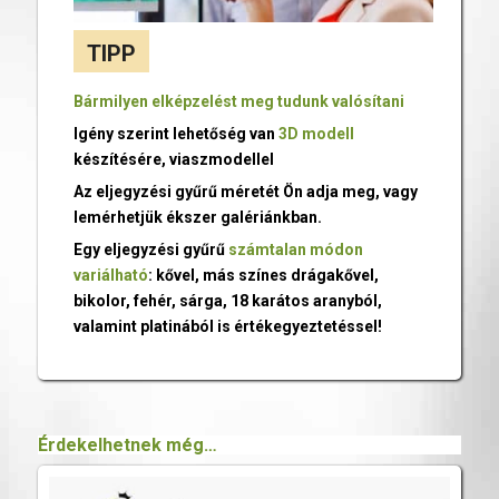
TIPP
Bármilyen elképzelést meg tudunk valósítani
Igény szerint lehetőség van
3D modell
készítésére, viaszmodellel
Az eljegyzési gyűrű méretét Ön adja meg, vagy
lemérhetjük ékszer galériánkban.
Egy eljegyzési gyűrű
számtalan módon
variálható
: kővel, más színes drágakővel,
bikolor, fehér, sárga, 18 karátos aranyból,
valamint platinából is értékegyeztetéssel!
Érdekelhetnek még…