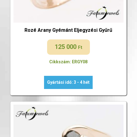
Rozé Arany Gyémánt Eljegyzési Gyűrű
125 000
Ft
Cikkszám: ERGY08
Gyártási idő: 3 - 4 hét