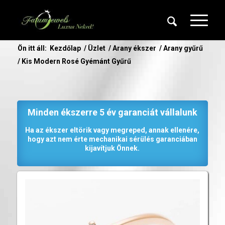
Ön itt áll:
Kezdőlap
/
Üzlet
/
Arany ékszer
/
Arany gyűrű
/
Kis Modern Rosé Gyémánt Gyűrű
Minden ékszerre 5 év garanciát vállalunk
Ha az ékszer eltörik vagy megreped, annak ellenére,
hogy azt nem érte mechanikai sérülés garanciában
kijavítjuk Önnek.