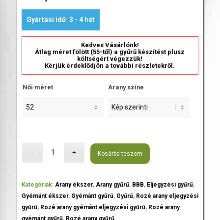
Gyártási idő: 3 - 4 hét
Kedves Vásárlónk!
Átlag méret fölött (55-től) a gyűrű készítést plusz
költségért végezzük!
Kérjük érdeklődjön a további részletekről.
Női méret
Arany színe
Kosárba teszem
Kategóriák:
Arany ékszer
,
Arany gyűrű
,
BBB
,
Eljegyzési gyűrű
,
Gyémánt ékszer
,
Gyémánt gyűrű
,
Gyűrű
,
Rozé arany eljegyzési
gyűrű
,
Rozé arany gyémánt eljegyzési gyűrű
,
Rozé arany
gyémánt gyűrű
,
Rozé arany gyűrű