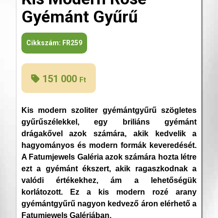
Gyémánt Gyűrű
Cikkszám:
FR259
151 000
Ft
Kis modern szoliter gyémántgyűrű szögletes
gyűrűszélekkel, egy briliáns gyémánt
drágakővel azok számára, akik kedvelik a
hagyományos és modern formák keveredését.
A Fatumjewels Galéria azok számára hozta létre
ezt a gyémánt ékszert, akik ragaszkodnak a
valódi értékekhez, ám a lehetőségük
korlátozott. Ez a kis modern rozé arany
gyémántgyűrű nagyon kedvező áron elérhető a
Fatumjewels Galériában.