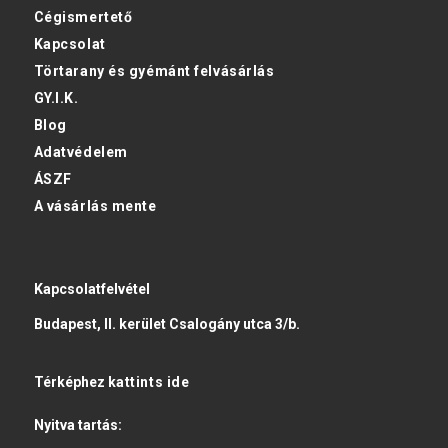
Cégismertető
Kapcsolat
Törtarany és gyémánt felvásárlás
GY.I.K.
Blog
Adatvédelem
ÁSZF
A vásárlás mente
Kapcsolatfelvétel
Budapest, II. kerület Csalogány utca 3/b.
Térképhez
kattints ide
Nyitva tartás: