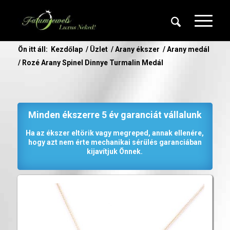
Ön itt áll:
Kezdőlap
/
Üzlet
/
Arany ékszer
/
Arany medál
/
Rozé Arany Spinel Dinnye Turmalin Medál
Minden ékszerre 5 év garanciát vállalunk
Ha az ékszer eltörik vagy megreped, annak ellenére,
hogy azt nem érte mechanikai sérülés garanciában
kijavítjuk Önnek.