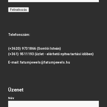
Feliratkozás
Telefonszám:
(+3620) 9731866
(Somlói István)
(+361) 9511193
(üzlet - elérhető nyitva tartási időben)
E-mail:
fatumjewels@fatumjewels.hu
Üzenet
Név