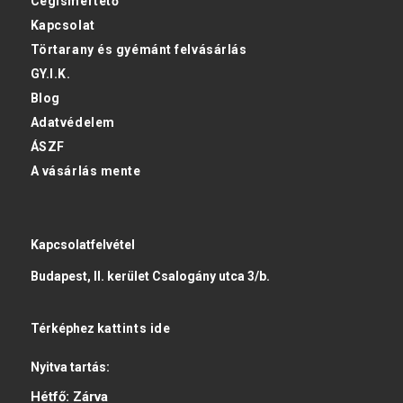
Cégismertető
Kapcsolat
Törtarany és gyémánt felvásárlás
GY.I.K.
Blog
Adatvédelem
ÁSZF
A vásárlás mente
Kapcsolatfelvétel
Budapest, II. kerület Csalogány utca 3/b.
Térképhez
kattints ide
Nyitva tartás:
Hétfő:
Zárva