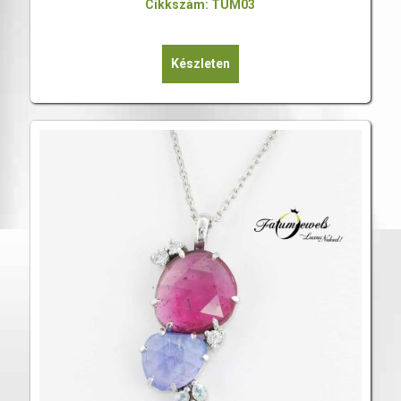
Cikkszám: TUM03
Készleten