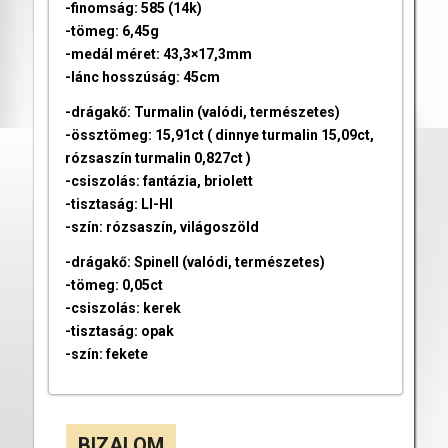
-finomság: 585 (14k)
-tömeg: 6,45g
-medál méret: 43,3×17,3mm
-lánc hosszúság: 45cm
-drágakő: Turmalin (valódi, természetes)
-össztömeg: 15,91ct ( dinnye turmalin 15,09ct,
rózsaszín turmalin 0,827ct )
-csiszolás: fantázia, briolett
-tisztaság: LI-HI
-szín: rózsaszín, világoszöld
-drágakő: Spinell (valódi, természetes)
-tömeg: 0,05ct
-csiszolás: kerek
-tisztaság: opak
-szín: fekete
BIZALOM