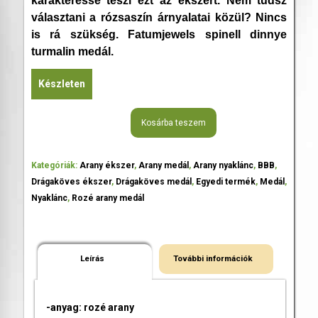
karakteressé teszi ezt az ékszert. Nem tudsz
választani a rózsaszín árnyalatai közül? Nincs
is rá szükség. Fatumjewels spinell dinnye
turmalin medál.
Készleten
Kosárba teszem
Kategóriák:
Arany ékszer
,
Arany medál
,
Arany nyaklánc
,
BBB
,
Drágaköves ékszer
,
Drágaköves medál
,
Egyedi termék
,
Medál
,
Nyaklánc
,
Rozé arany medál
Leírás
További információk
-anyag: rozé arany