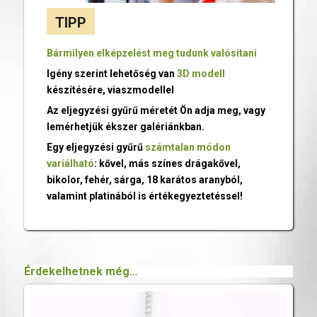
TIPP
Bármilyen elképzelést meg tudunk valósítani
Igény szerint lehetőség van
3D modell
készítésére, viaszmodellel
Az eljegyzési gyűrű méretét Ön adja meg, vagy
lemérhetjük ékszer galériánkban.
Egy eljegyzési gyűrű
számtalan módon
variálható
: kővel, más színes drágakővel,
bikolor, fehér, sárga, 18 karátos aranyból,
valamint platinából is értékegyeztetéssel!
Érdekelhetnek még…