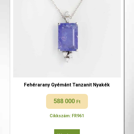
Fehérarany Gyémánt Tanzanit Nyakék
588 000
Ft
Cikkszám: FR961