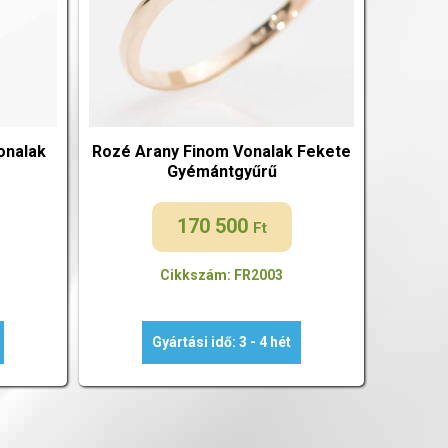
onalak
Rozé Arany Finom Vonalak Fekete
Gyémántgyűrű
170 500
Ft
Cikkszám: FR2003
Gyártási idő: 3 - 4 hét