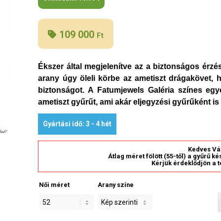
109 000
Ft
Ékszer által megjelenítve az a biztonságos érzé
arany úgy öleli körbe az ametiszt drágakövet, 
biztonságot. A Fatumjewels Galéria színes eg
ametiszt gyűrűt, ami akár eljegyzési gyűrűként is 
Gyártási idő: 3 - 4 hét
Kedves Vá
Átlag méret fölött (55-től) a gyűrű k
Kérjük érdeklődjön a t
Női méret
Arany színe