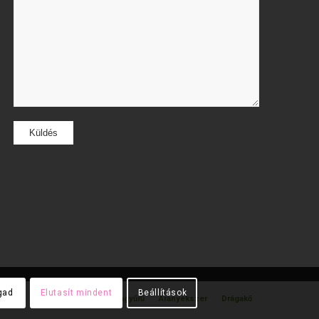
gad
Elutasít mindent
Beállítások
gyűrű
Gyémánt gyűrű
Karikagyűrű
Aranyékszer
Drágakő