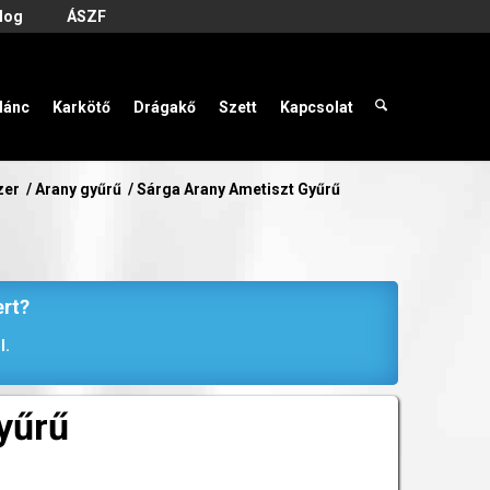
log
ÁSZF
lánc
Karkötő
Drágakő
Szett
Kapcsolat
zer
/
Arany gyűrű
/
Sárga Arany Ametiszt Gyűrű
ert?
l.
yűrű