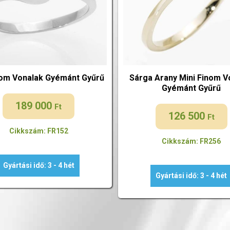
nom Vonalak Gyémánt Gyűrű
Sárga Arany Mini Finom V
Gyémánt Gyűrű
189 000
Ft
126 500
Ft
Cikkszám: FR152
Cikkszám: FR256
Gyártási idő: 3 - 4 hét
Gyártási idő: 3 - 4 hét