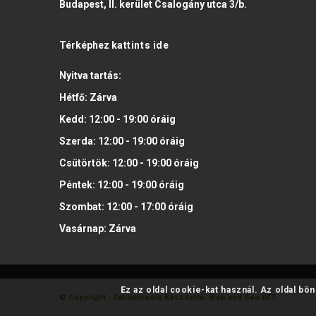
Budapest, II. kerület Csalogány utca 3/b.
Térképhez
kattints ide
Nyitva tartás:
Hétfő:
Zárva
Kedd:
12:00 - 19:00
óráig
Szerda:
12:00 - 19:00
óráig
Csütörtök:
12:00 - 19:00
óráig
Péntek:
12:00 - 19:00
óráig
Szombat:
12:00 - 17:00
óráig
Vasárnap:
Zárva
Ez az oldal cookie-kat használ. Az oldal bö
© Copyright - Fatumjewels
Készítette: Web and Seo KFT.