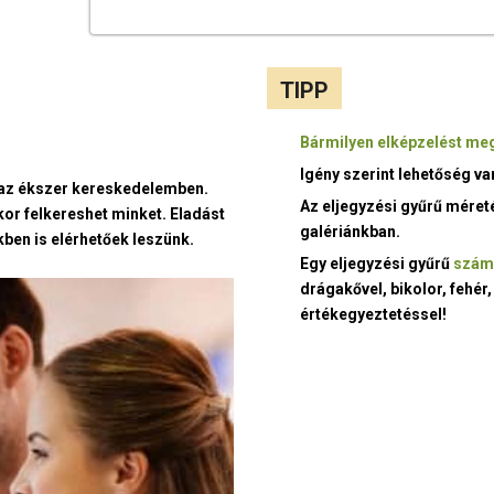
TIPP
Bármilyen elképzelést meg
Igény szerint lehetőség v
t az ékszer kereskedelemben.
Az eljegyzési gyűrű méret
kor felkereshet minket. Eladást
galériánkban.
ben is elérhetőek leszünk.
Egy eljegyzési gyűrű
szám
drágakővel, bikolor, fehér,
értékegyeztetéssel!