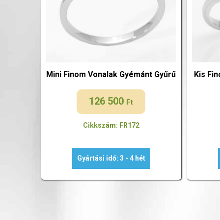
Mini Finom Vonalak Gyémánt Gyűrű
Kis Fi
126 500
Ft
Cikkszám: FR172
Gyártási idő: 3 - 4 hét