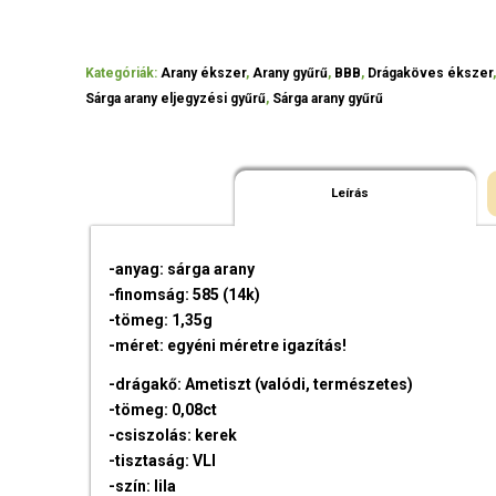
Kategóriák:
Arany ékszer
,
Arany gyűrű
,
BBB
,
Drágaköves ékszer
Sárga arany eljegyzési gyűrű
,
Sárga arany gyűrű
Leírás
-anyag: sárga arany
-finomság: 585 (14k)
-tömeg: 1,35g
-méret: egyéni méretre igazítás!
-drágakő: Ametiszt (valódi, természetes)
-tömeg: 0,08ct
-csiszolás: kerek
-tisztaság: VLI
-szín: lila