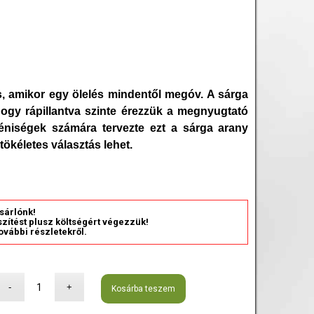
s, amikor egy ölelés mindentől megóv. A sárga
hogy rápillantva szinte érezzük a megnyugtató
yéniségek számára tervezte ezt a sárga arany
tökéletes választás lehet.
sárlónk!
észítést plusz költségért végezzük!
ovábbi részletekről.
Kosárba teszem