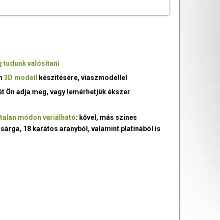
 tudunk valósítani
an
3D modell
készítésére, viaszmodellel
ét Ön adja meg, vagy lemérhetjük ékszer
talan módon variálható
: kővel, más színes
 sárga, 18 karátos aranyból, valamint platinából is