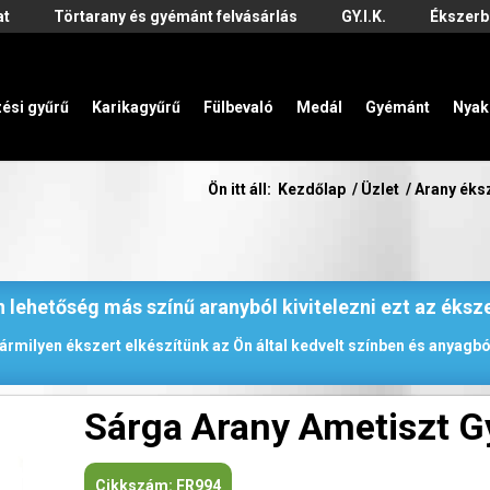
at
Törtarany és gyémánt felvásárlás
GY.I.K.
Ékszerb
zési gyűrű
Karikagyűrű
Fülbevaló
Medál
Gyémánt
Nyak
Ön itt áll:
Kezdőlap
/
Üzlet
/
Arany éks
 lehetőség más színű aranyból kivitelezni ezt az éksz
ármilyen ékszert elkészítünk az Ön által kedvelt színben és anyagbó
Sárga Arany Ametiszt G
Cikkszám:
FR994