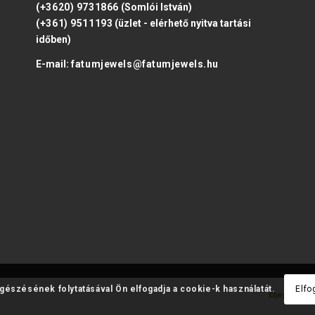
(+3620) 9731866
(Somlói István)
(+361) 9511193
(üzlet - elérhető nyitva tartási
időben)
E-mail:
fatumjewels@fatumjewels.hu
ngészésének folytatásával Ön elfogadja a cookie-k használatát.
Elfo
Eljegyzési 