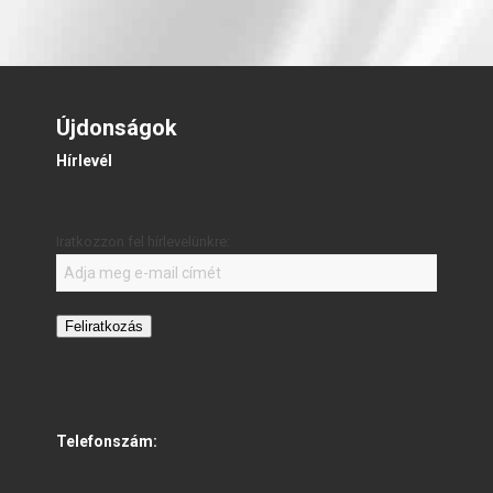
Újdonságok
Hírlevél
Iratkozzon fel hírlevelünkre:
Feliratkozás
Telefonszám: