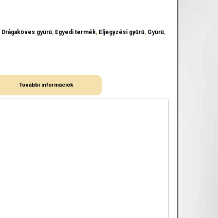
,
Drágaköves gyűrű
,
Egyedi termék
,
Eljegyzési gyűrű
,
Gyűrű
,
További információk