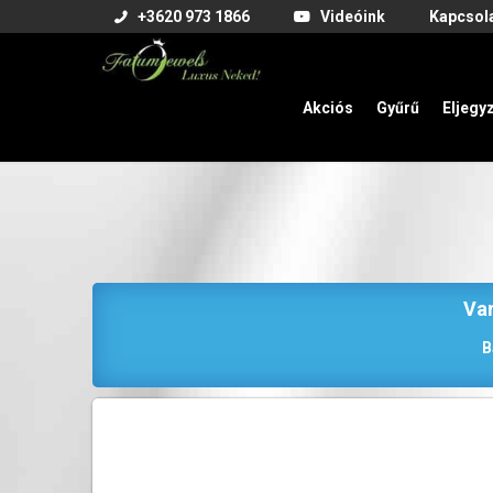
+3620 973 1866
Videóink
Kapcsol
Akciós
Gyűrű
Eljegy
Van
B