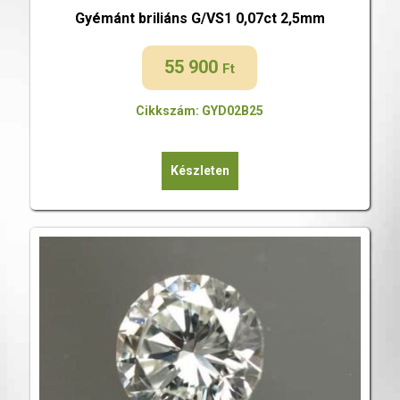
Gyémánt briliáns G/VS1 0,07ct 2,5mm
55 900
Ft
Cikkszám: GYD02B25
Készleten