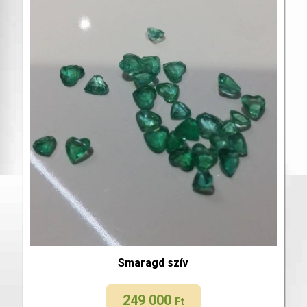
Smaragd szív
249 000
Ft