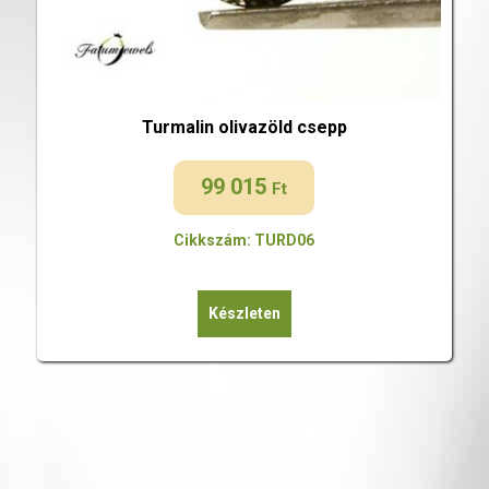
Turmalin olivazöld csepp
99 015
Ft
Cikkszám: TURD06
Készleten