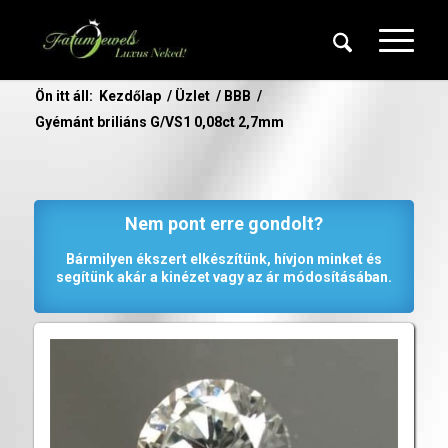
Ön itt áll:
Kezdőlap
/
Üzlet
/
BBB
/
Gyémánt briliáns G/VS1 0,08ct 2,7mm
Nem pont erre gondolt?
Bármilyen ékszert elkészítünk, hívjon minket és
segítünk akár a kinézet vagy az ár módosításában.