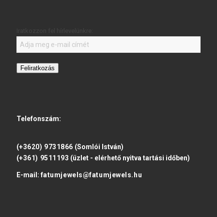
Iratkozzon fel hírlevelünkre:
Feliratkozás
Telefonszám:
(+3620) 9731866
(Somlói István)
(+361) 9511193
(üzlet - elérhető nyitva tartási időben)
E-mail:
fatumjewels@fatumjewels.hu