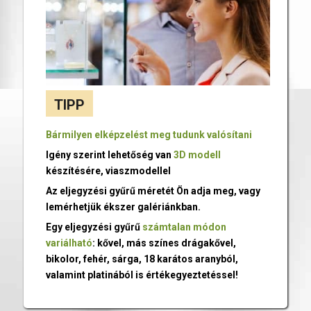
TIPP
Bármilyen elképzelést meg tudunk valósítani
Igény szerint lehetőség van
3D modell
készítésére, viaszmodellel
Az eljegyzési gyűrű méretét Ön adja meg, vagy
lemérhetjük ékszer galériánkban.
Egy eljegyzési gyűrű
számtalan módon
variálható
: kővel, más színes drágakővel,
bikolor, fehér, sárga, 18 karátos aranyból,
valamint platinából is értékegyeztetéssel!