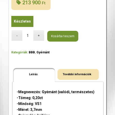
213 900
Ft
Készleten
Kosárba teszem
Kategóriák:
BBB
,
Gyémánt
Leírás
További információk
-Megnevezés: Gyémánt (valódi, természetes)
-Tömeg: 0,20ct
-Minőség: VS1
-Méret: 3,7mm