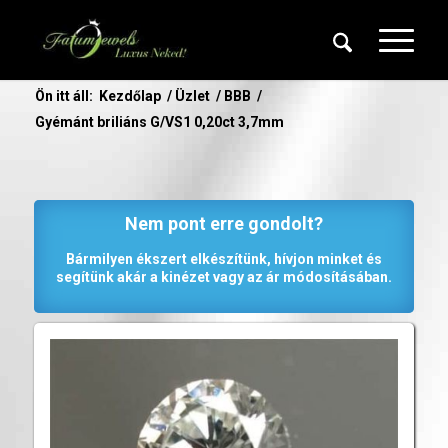
Ön itt áll:
Kezdőlap
/
Üzlet
/
BBB
/
Gyémánt briliáns G/VS1 0,20ct 3,7mm
Nem pont erre gondolt?
Bármilyen ékszert elkészítünk, hívjon minket és
segítünk akár a kinézet vagy az ár módosításában.