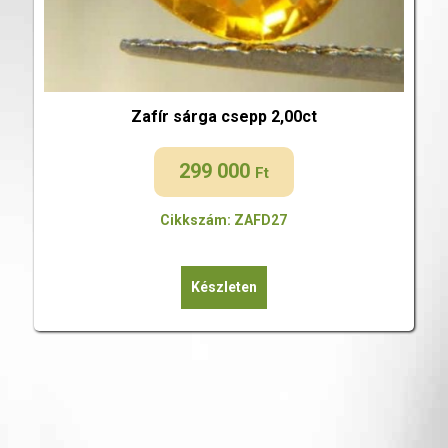
Zafír sárga csepp 2,00ct
299 000
Ft
Cikkszám: ZAFD27
Készleten