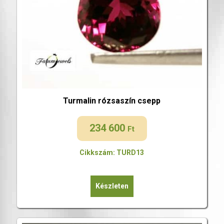
Turmalin rózsaszín csepp
234 600
Ft
Cikkszám: TURD13
Készleten