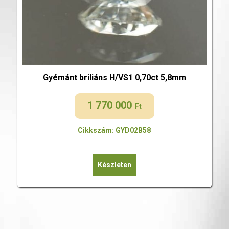
Gyémánt briliáns H/VS1 0,70ct 5,8mm
1 770 000
Ft
Cikkszám: GYD02B58
Készleten