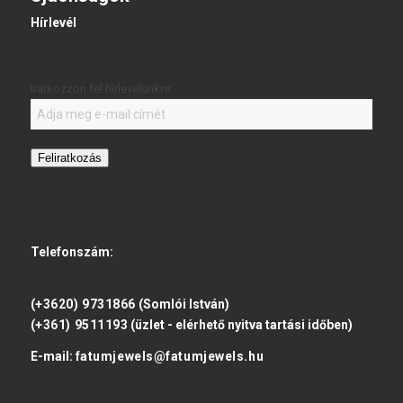
Hírlevél
Iratkozzon fel hírlevelünkre:
Feliratkozás
Telefonszám:
(+3620) 9731866
(Somlói István)
(+361) 9511193
(üzlet - elérhető nyitva tartási időben)
E-mail:
fatumjewels@fatumjewels.hu