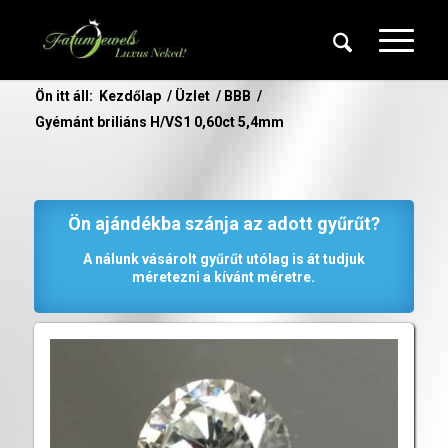
Ön itt áll:
Kezdőlap
/
Üzlet
/
BBB
/
Gyémánt briliáns H/VS1 0,60ct 5,4mm
Ön ajándékba szánja az adott gyűrűt?
A nálunk vásárolt gyűrűt utólag is át tudjuk
méretezni a kívánt méretre.