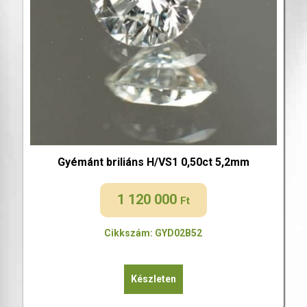
Gyémánt briliáns H/VS1 0,50ct 5,2mm
1 120 000
Ft
Cikkszám: GYD02B52
Készleten