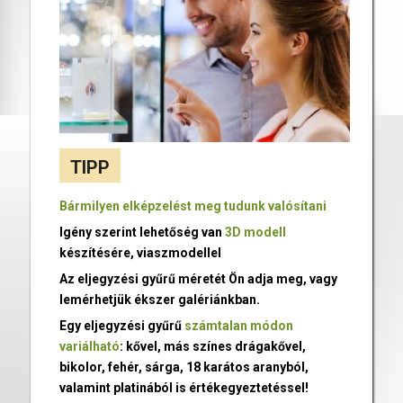
TIPP
Bármilyen elképzelést meg tudunk valósítani
Igény szerint lehetőség van
3D modell
készítésére, viaszmodellel
Az eljegyzési gyűrű méretét Ön adja meg, vagy
lemérhetjük ékszer galériánkban.
Egy eljegyzési gyűrű
számtalan módon
variálható
: kővel, más színes drágakővel,
bikolor, fehér, sárga, 18 karátos aranyból,
valamint platinából is értékegyeztetéssel!