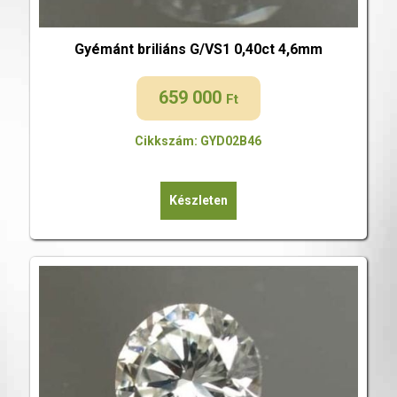
Gyémánt briliáns G/VS1 0,40ct 4,6mm
659 000
Ft
Cikkszám: GYD02B46
Készleten