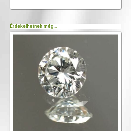
Érdekelhetnek még…