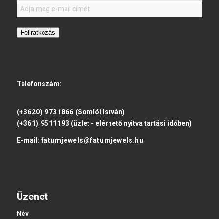
Feliratkozás
Telefonszám:
(+3620) 9731866
(Somlói István)
(+361) 9511193
(üzlet - elérhető nyitva tartási időben)
E-mail:
fatumjewels@fatumjewels.hu
Üzenet
Név