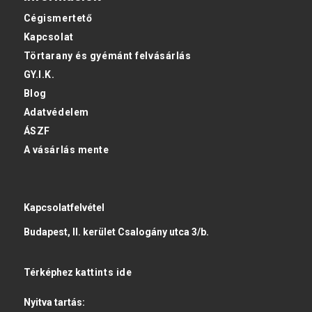
Cégismertető
Kapcsolat
Törtarany és gyémánt felvásárlás
GY.I.K.
Blog
Adatvédelem
ÁSZF
A vásárlás mente
Kapcsolatfelvétel
Budapest, II. kerület Csalogány utca 3/b.
Térképhez
kattints ide
Nyitva tartás: