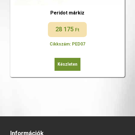
Peridot márkiz
28 175
Ft
Cikkszám: PED07
Készleten
Információk