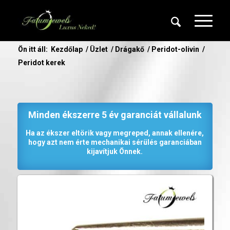
Ön itt áll:
Kezdőlap
/
Üzlet
/
Drágakő
/
Peridot-olivin
/
Peridot kerek
Minden ékszerre 5 év garanciát vállalunk
Ha az ékszer eltörik vagy megreped, annak ellenére,
hogy azt nem érte mechanikai sérülés garanciában
kijavítjuk Önnek.