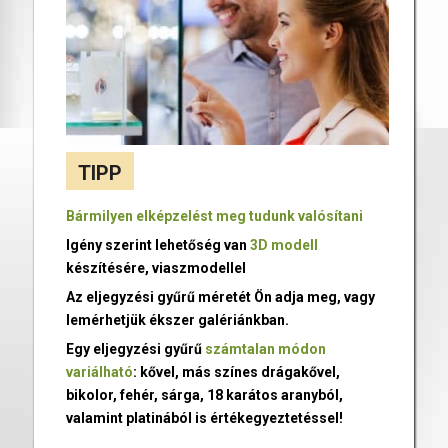
TIPP
Bármilyen elképzelést meg tudunk valósítani
Igény szerint lehetőség van
3D modell
készítésére, viaszmodellel
Az eljegyzési gyűrű méretét Ön adja meg, vagy
lemérhetjük ékszer galériánkban.
Egy eljegyzési gyűrű
számtalan módon
variálható
: kővel, más színes drágakővel,
bikolor, fehér, sárga, 18 karátos aranyból,
valamint platinából is értékegyeztetéssel!