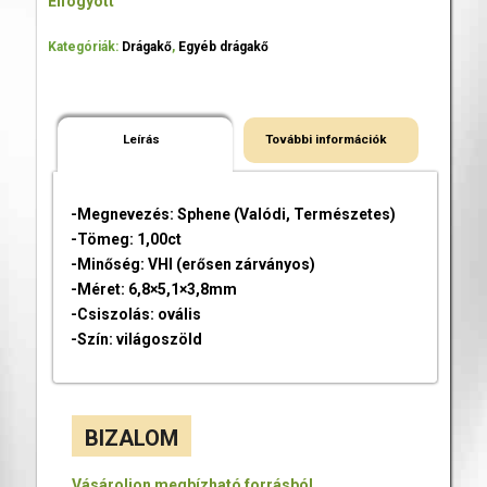
Elfogyott
Kategóriák:
Drágakő
,
Egyéb drágakő
Leírás
További információk
-Megnevezés: Sphene (Valódi, Természetes)
-Tömeg: 1,00ct
-Minőség: VHI (erősen zárványos)
-Méret: 6,8×5,1×3,8mm
-Csiszolás: ovális
-Szín: világoszöld
BIZALOM
Vásároljon megbízható forrásból