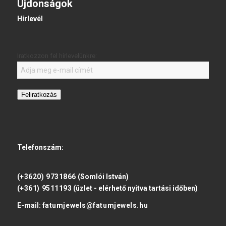
Újdonságok
Hírlevél
Iratkozzon fel hírlevelünkre:
Feliratkozás
Telefonszám:
(+3620) 9731866
(Somlói István)
(+361) 9511193
(üzlet - elérhető nyitva tartási időben)
E-mail:
fatumjewels@fatumjewels.hu