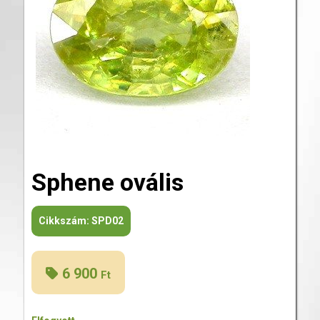
Sphene ovális
Cikkszám:
SPD02
6 900
Ft