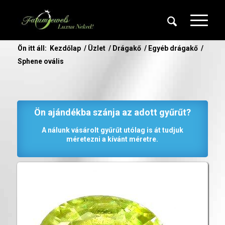
Ön itt áll:
Kezdőlap
/
Üzlet
/
Drágakő
/
Egyéb drágakő
/
Sphene ovális
Ön ajándékba szánja az adott gyűrűt?
A nálunk vásárolt gyűrűt utólag is át tudjuk
méretezni a kívánt méretre.