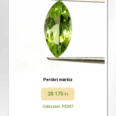
Peridot márkiz
28 175
Ft
Cikkszám: PED07