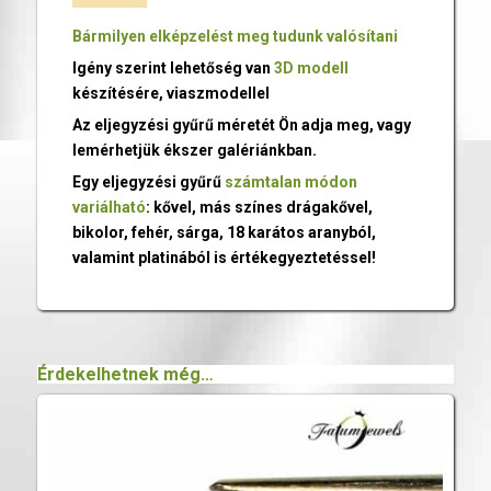
Bármilyen elképzelést meg tudunk valósítani
Igény szerint lehetőség van
3D modell
készítésére, viaszmodellel
Az eljegyzési gyűrű méretét Ön adja meg, vagy
lemérhetjük ékszer galériánkban.
Egy eljegyzési gyűrű
számtalan módon
variálható
: kővel, más színes drágakővel,
bikolor, fehér, sárga, 18 karátos aranyból,
valamint platinából is értékegyeztetéssel!
Érdekelhetnek még…