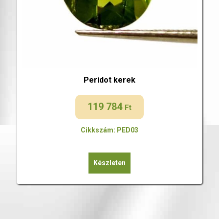
Peridot kerek
119 784
Ft
Cikkszám: PED03
Készleten