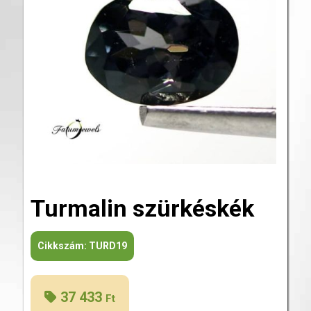
Turmalin szürkéskék
Cikkszám:
TURD19
37 433
Ft