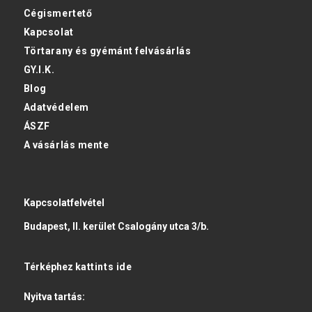
Cégismertető
Kapcsolat
Törtarany és gyémánt felvásárlás
GY.I.K.
Blog
Adatvédelem
ÁSZF
A vásárlás mente
Kapcsolatfelvétel
Budapest, II. kerület Csalogány utca 3/b.
Térképhez
kattints ide
Nyitva tartás: