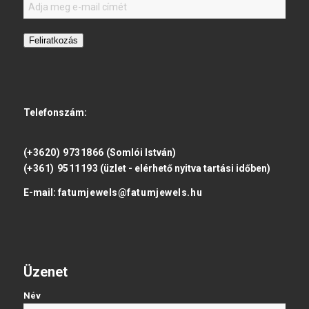
Feliratkozás
Telefonszám:
(+3620) 9731866
(Somlói István)
(+361) 9511193
(üzlet - elérhető nyitva tartási időben)
E-mail:
fatumjewels@fatumjewels.hu
Üzenet
Név