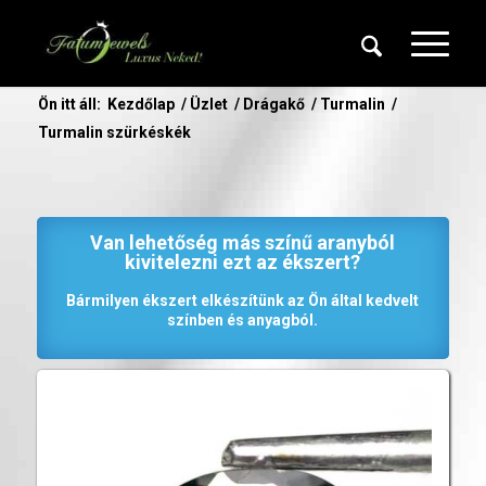
Ön itt áll:
Kezdőlap
/
Üzlet
/
Drágakő
/
Turmalin
/
Turmalin szürkéskék
Van lehetőség más színű aranyból
kivitelezni ezt az ékszert?
Bármilyen ékszert elkészítünk az Ön által kedvelt
színben és anyagból.