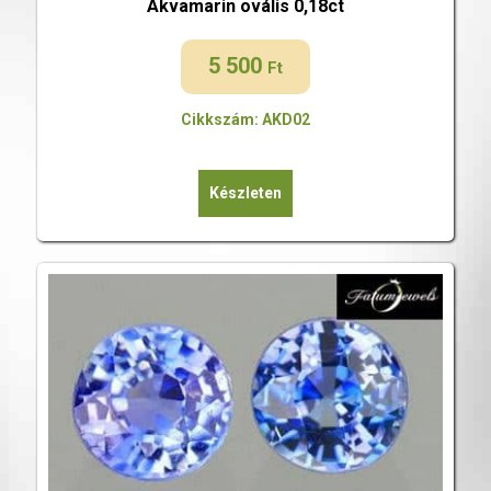
Akvamarin ovális 0,18ct
5 500
Ft
Cikkszám: AKD02
Készleten