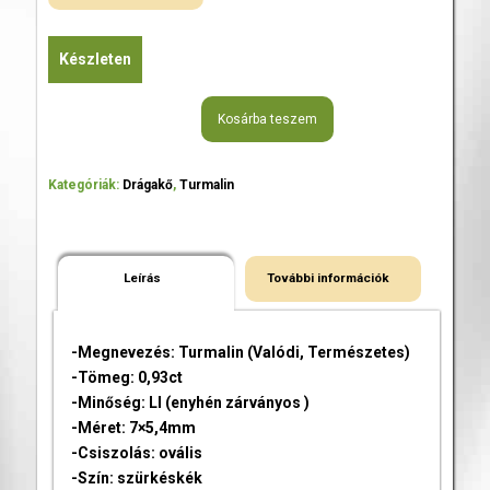
Készleten
Kosárba teszem
Kategóriák:
Drágakő
,
Turmalin
Leírás
További információk
-Megnevezés: Turmalin (Valódi, Természetes)
-Tömeg: 0,93ct
-Minőség: LI (enyhén zárványos )
-Méret: 7×5,4mm
-Csiszolás: ovális
-Szín: szürkéskék