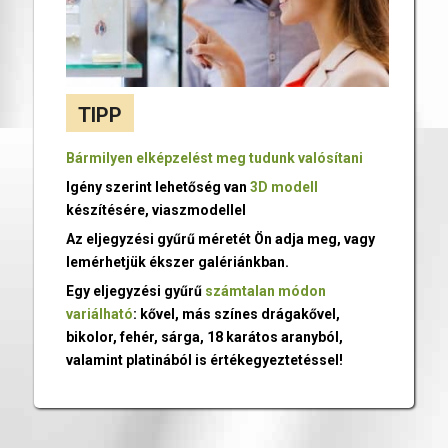
TIPP
Bármilyen elképzelést meg tudunk valósítani
Igény szerint lehetőség van
3D modell
készítésére, viaszmodellel
Az eljegyzési gyűrű méretét Ön adja meg, vagy
lemérhetjük ékszer galériánkban.
Egy eljegyzési gyűrű
számtalan módon
variálható
: kővel, más színes drágakővel,
bikolor, fehér, sárga, 18 karátos aranyból,
valamint platinából is értékegyeztetéssel!