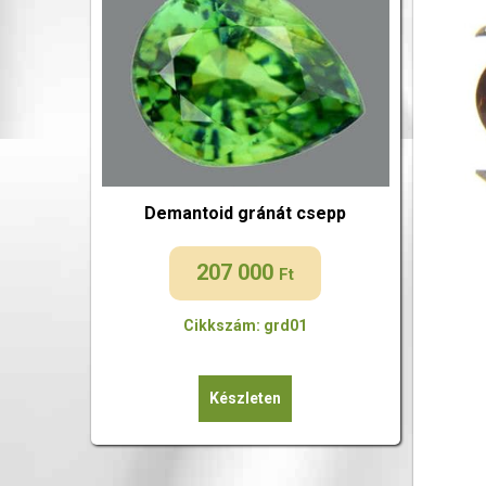
Demantoid gránát csepp
207 000
Ft
Cikkszám: grd01
Készleten