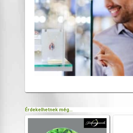
Érdekelhetnek még…