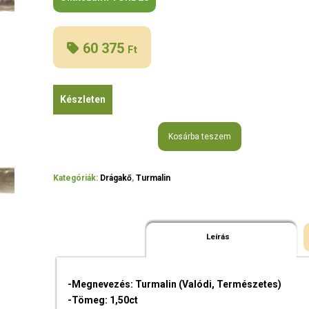
60 375
Ft
Készleten
Kosárba teszem
Kategóriák:
Drágakő
,
Turmalin
Leírás
-Megnevezés: Turmalin (Valódi, Természetes)
-Tömeg: 1,50ct