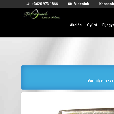
+3620 973 1866
Videóink
Kapcsol
Akciós
Gyűrű
Eljegy
Bármilyen éksze