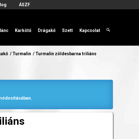
log
ÁSZF
lánc
Karkötő
Drágakő
Szett
Kapcsolat
gakő
/
Turmalin
/
Turmalin zöldesbarna triliáns
r módosításában.
iliáns