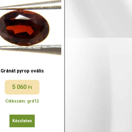
Gránát pyrop ovális
5 060
Ft
Cikkszám: grd12
Készleten