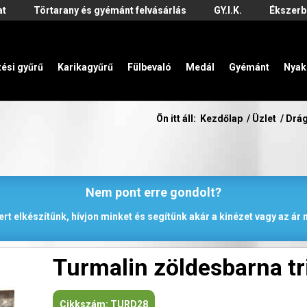
at
Törtarany és gyémánt felvásárlás
GY.I.K.
Ékszerb
zési gyűrű
Karikagyűrű
Fülbevaló
Medál
Gyémánt
Nyak
Ön itt áll:
Kezdőlap
/
Üzlet
/
Drá
Nem pont erre gondolt?
rt elkészítünk, hívjon minket és segítünk akár a kinézet vagy az á
Turmalin zöldesbarna tr
Cikkszám:
TURD28