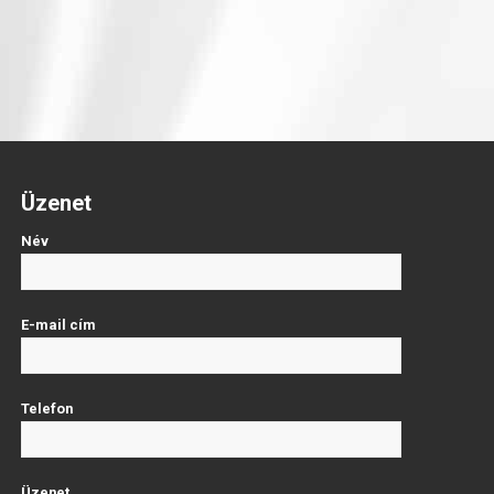
Üzenet
Név
E-mail cím
Telefon
Üzenet