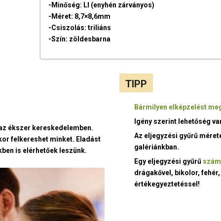
-Minőség: LI (enyhén zárványos)
-Méret: 8,7×8,6mm
-Csiszolás: triliáns
-Szín: zöldesbarna
TIPP
Bármilyen elképzelést meg
Igény szerint lehetőség v
t az ékszer kereskedelemben.
Az eljegyzési gyűrű méret
kor felkereshet minket. Eladást
galériánkban.
ben is elérhetőek leszünk.
Egy eljegyzési gyűrű
szám
drágakővel, bikolor, fehér,
értékegyeztetéssel!