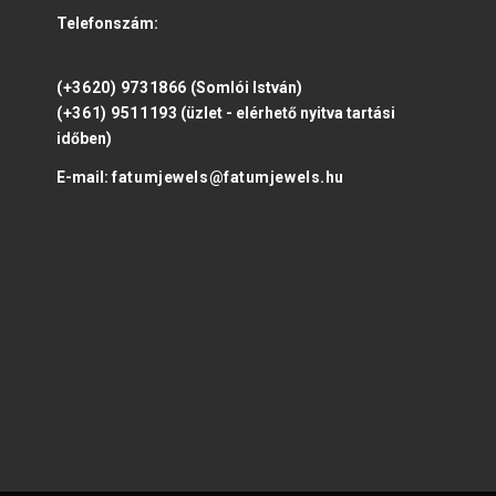
Telefonszám:
(+3620) 9731866
(Somlói István)
(+361) 9511193
(üzlet - elérhető nyitva tartási
időben)
E-mail:
fatumjewels@fatumjewels.hu