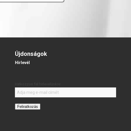
Újdonságok
Hírlevél
Iratkozzon fel hírlevelünkre:
Feliratkozás