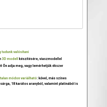
 tudunk valósítani
an
3D modell
készítésére, viaszmodellel
ét Ön adja meg, vagy lemérhetjük ékszer
talan módon variálható
: kővel, más színes
 sárga, 18 karátos aranyból, valamint platinából is