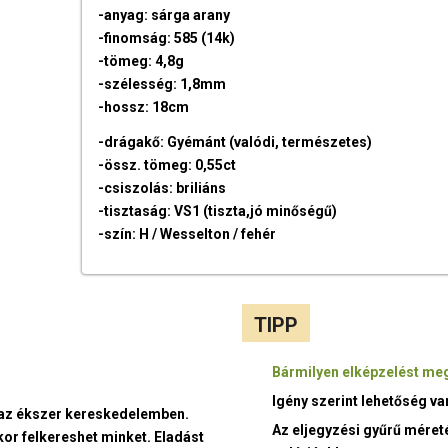
-anyag: sárga arany
-finomság: 585 (14k)
-tömeg: 4,8g
-szélesség: 1,8mm
-hossz: 18cm
-drágakő: Gyémánt (valódi, természetes)
-össz. tömeg: 0,55ct
-csiszolás: briliáns
-tisztaság: VS1 (tiszta,jó minőségű)
-szín: H / Wesselton / fehér
TIPP
Bármilyen elképzelést meg
Igény szerint lehetőség v
t az ékszer kereskedelemben.
Az eljegyzési gyűrű méret
kor felkereshet minket. Eladást