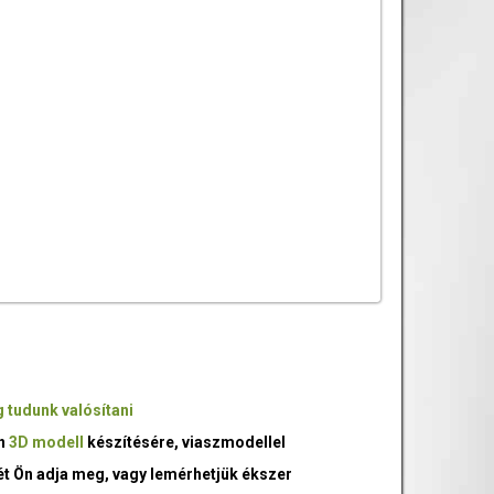
 tudunk valósítani
an
3D modell
készítésére, viaszmodellel
ét Ön adja meg, vagy lemérhetjük ékszer