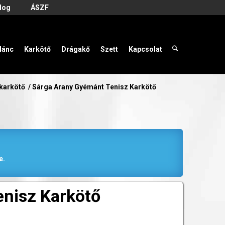
log
ÁSZF
lánc
Karkötő
Drágakő
Szett
Kapcsolat
 karkötő
/
Sárga Arany Gyémánt Tenisz Karkötő
e.
nisz Karkötő