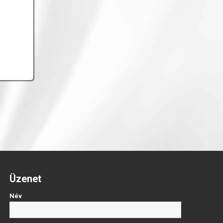
Üzenet
Név