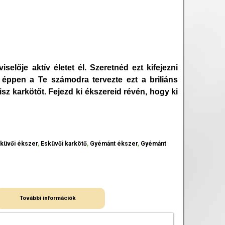
selője aktív életet él. Szeretnéd ezt kifejezni
 éppen a Te számodra tervezte ezt a briliáns
sz karkötőt. Fejezd ki ékszereid révén, hogy ki
küvői ékszer
,
Esküvői karkötő
,
Gyémánt ékszer
,
Gyémánt
További információk