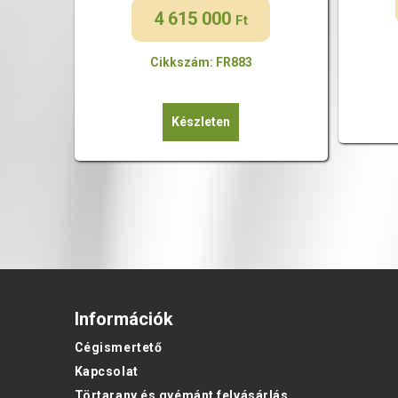
4 615 000
Ft
Cikkszám: FR883
Készleten
Információk
Cégismertető
Kapcsolat
Törtarany és gyémánt felvásárlás