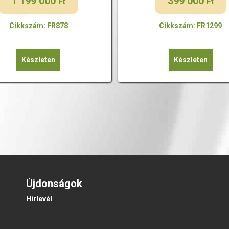
1 199 000
399 000
Ft
Ft
Cikkszám: FR878
Cikkszám: FR1299
Készleten
Készleten
Újdonságok
Hírlevél