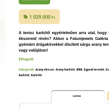
1 029 000
Ft
A tenisz karkötő egyértelműen arra utal, hogy vi
ékszereid révén? Akkor a Fatumjewels Galéria
gyémánt drágakövekkel díszített sárga arany teni
vagy valójában!
Elfogyott
Kategóriák:
Arany ékszer
,
Arany karkötő
,
BBB
,
Egyedi termék
,
Es
karkötő
,
Karkötő
Leírás