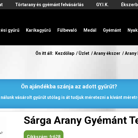
at
Törtarany és gyémánt felvásárlás
GY.I.K.
Ékszerb
zési gyűrű
Karikagyűrű
Fülbevaló
Medál
Gyémánt
Nyak
Ön itt áll:
Kezdőlap
/
Üzlet
/
Arany ékszer
/
Arany
Ön ajándékba szánja az adott gyűrűt?
 nálunk vásárolt gyűrűt utólag is át tudjuk méretezni a kívánt méretr
Sárga Arany Gyémánt Te
Cikkszám:
fr628