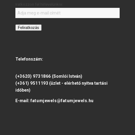
Iratkozzon fel hírlevelünkre:
Feliratkozás
Telefonszám:
(+3620) 9731866
(Somlói István)
(+361) 9511193
(üzlet - elérhető nyitva tartási
időben)
E-mail:
fatumjewels@fatumjewels.hu