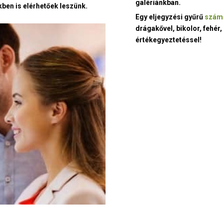
galériánkban.
ben is elérhetőek leszünk.
Egy eljegyzési gyűrű
szám
drágakővel, bikolor, fehér,
értékegyeztetéssel!