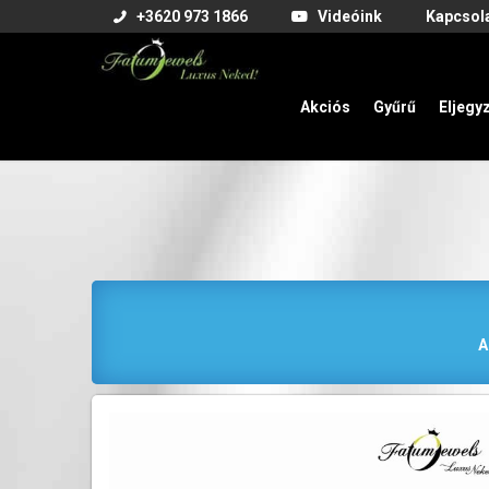
+3620 973 1866
Videóink
Kapcsol
Akciós
Gyűrű
Eljegy
A