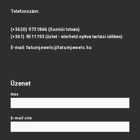
Telefonszám:
(+3620) 9731866
(Somlói István)
(+361) 9511193
(üzlet - elérhető nyitva tartási időben)
E-mail:
fatumjewels@fatumjewels.hu
Üzenet
Név
E-mail cím