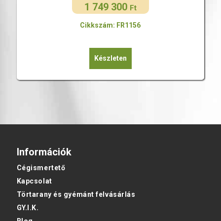
1 749 300
Original
Current
Ft
price
price
Cikkszám: FR1156
was:
is:
2
1
499
749
Készleten
000 Ft.
300 Ft.
Információk
Cégismertető
Kapcsolat
Törtarany és gyémánt felvásárlás
GY.I.K.
Blog