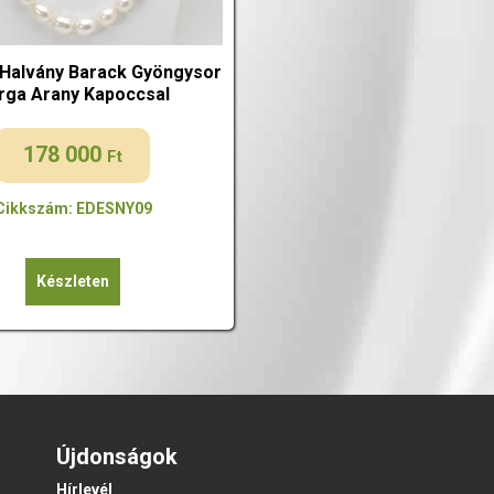
 Halvány Barack Gyöngysor
rga Arany Kapoccsal
178 000
Ft
Cikkszám: EDESNY09
Készleten
Újdonságok
Hírlevél