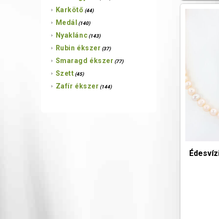
Karkötő
(44)
Medál
(140)
Nyaklánc
(143)
Rubin ékszer
(37)
Smaragd ékszer
(77)
Szett
(45)
Zafír ékszer
(144)
Édesvíz