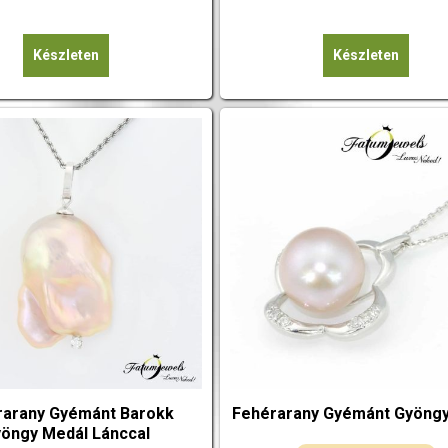
Készleten
Készleten
rarany Gyémánt Barokk
Fehérarany Gyémánt Gyöngy
öngy Medál Lánccal