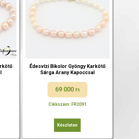
rkötő
Édesvízi Bikolor Gyöngy Karkötő
l
Sárga Arany Kapoccsal
69 000
Ft
Cikkszám: FR2091
Készleten