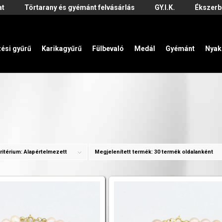
at
Törtarany és gyémánt felvásárlás
GY.I.K.
Ékszerb
zési gyűrű
Karikagyűrű
Fülbevaló
Medál
Gyémánt
Nyak
ritérium:
Alapértelmezett
Megjelenített termék:
30 termék oldalanként