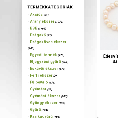
TERMÉKKATEGÓRIÁK
Akciós
(51)
Arany ékszer
(1073)
BBB
(1195)
Drágakő
(77)
Drágaköves ékszer
(140)
Egyedi termék
Édesví
(476)
Sá
Eljegyzési gyűrű
(564)
Esküvői ékszer
(472)
Férfi ékszer
(3)
Fülbevaló
(176)
Gyémánt
(32)
Gyémánt ékszer
(905)
Gyöngy ékszer
(158)
Gyűrű
(724)
Karikagyűrű
(104)