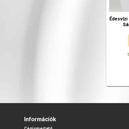
Édesvízi
Sá
Információk
Cégismertető