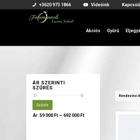
+3620 973 1866
Videóink
Kapcsol
Akciós
Gyűrű
Eljegy
ÁR SZERINTI
SZŰRÉS
Rendezési k
Szűrés
Ár:
59 000 Ft
—
692 000 Ft