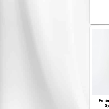
Fehé
Gy