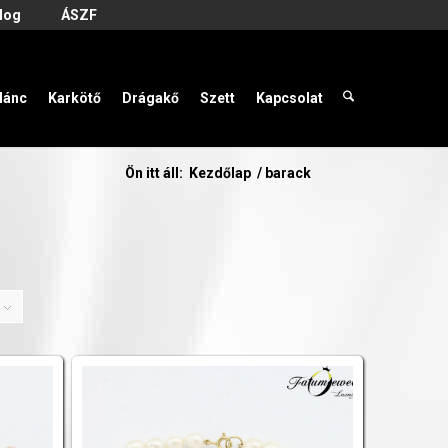
log
ÁSZF
lánc
Karkötő
Drágakő
Szett
Kapcsolat
Ön itt áll:
Kezdőlap
/
barack