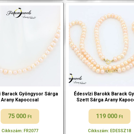
i Barack Gyöngysor Sárga
Édesvízi Barokk Barack G
Arany Kapoccsal
Szett Sárga Arany Kapoc
75 000
119 000
Ft
Ft
Cikkszám: FR2077
Cikkszám: EDESSZ18