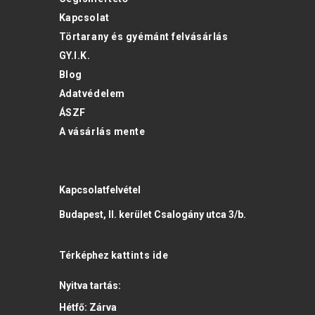
Kapcsolat
Törtarany és gyémánt felvásárlás
GY.I.K.
Blog
Adatvédelem
ÁSZF
A vásárlás mente
Kapcsolatfelvétel
Budapest, II. kerület Csalogány utca 3/b.
Térképhez
kattints ide
Nyitva tartás:
Hétfő:
Zárva