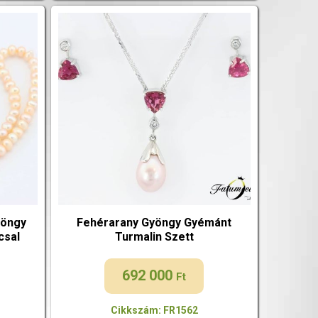
yöngy
Fehérarany Gyöngy Gyémánt
csal
Turmalin Szett
692 000
Ft
Cikkszám: FR1562