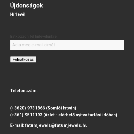
Újdonságok
Hírlevél
Iratkozzon fel hírlevelünkre:
Feliratkozás
Telefonszám:
(+3620) 9731866
(Somlói István)
(+361) 9511193
(üzlet - elérhető nyitva tartási időben)
E-mail:
fatumjewels@fatumjewels.hu