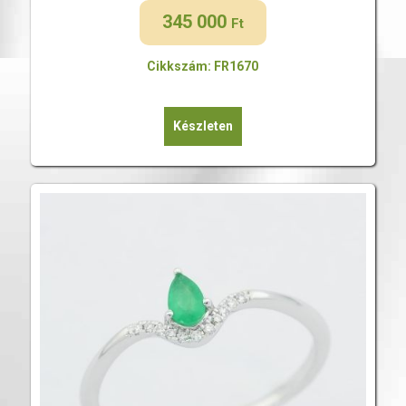
345 000
Ft
Cikkszám: FR1670
Készleten