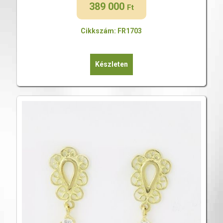
389 000
Ft
Cikkszám: FR1703
Készleten