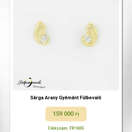
Sárga Arany Gyémánt Fülbevaló
159 000
Ft
Cikkszám: FR1655