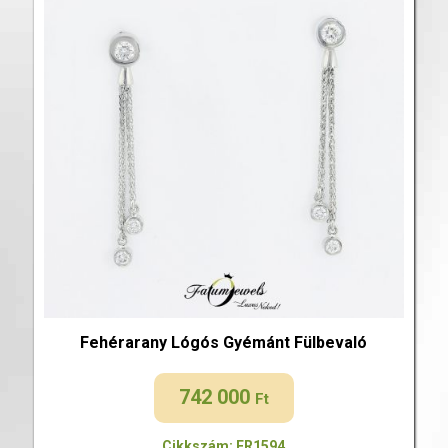
Fehérarany Lógós Gyémánt Fülbevaló
742 000
Ft
Cikkszám: FR1594