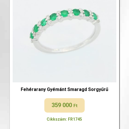
Fehérarany Gyémánt Smaragd Sorgyűrű
359 000
Ft
Cikkszám: FR1745