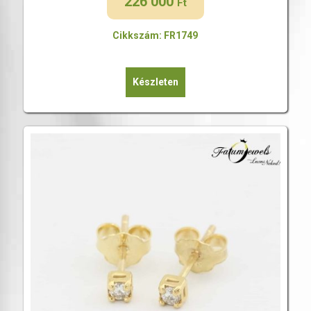
226 000
Ft
Cikkszám: FR1749
Készleten