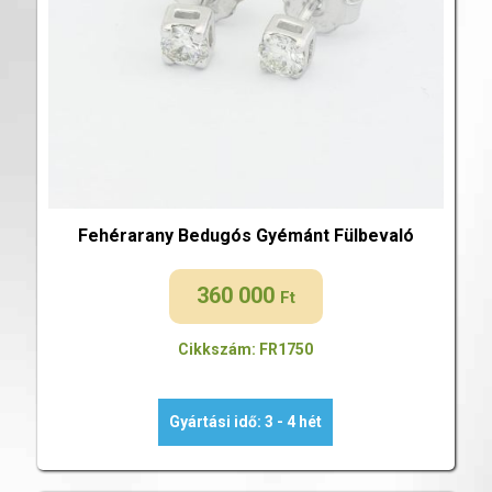
Fehérarany Bedugós Gyémánt Fülbevaló
360 000
Ft
Cikkszám: FR1750
Gyártási idő: 3 - 4 hét