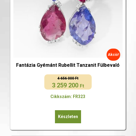
Akció!
Fantázia Gyémánt Rubellit Tanzanit Fülbevaló
4 656 000
Ft
3 259 200
Original
Current
Ft
price
price
Cikkszám: FR323
was:
is:
4
3
656
259
Készleten
000 Ft.
200 Ft.