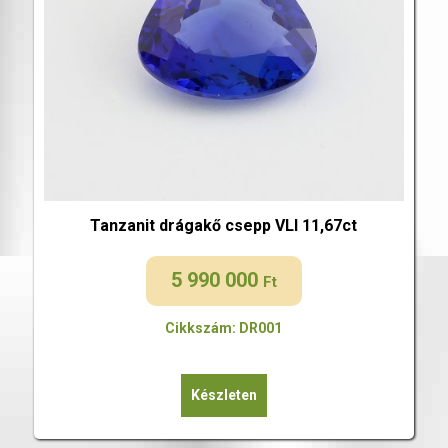
Tanzanit drágakő csepp VLI 11,67ct
5 990 000
Ft
Cikkszám: DR001
Készleten