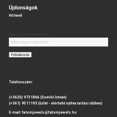
Újdonságok
Hírlevél
Iratkozzon fel hírlevelünkre:
Feliratkozás
Telefonszám:
(+3620) 9731866
(Somlói István)
(+361) 9511193
(üzlet - elérhető nyitva tartási időben)
E-mail:
fatumjewels@fatumjewels.hu