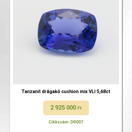
Tanzanit drágakő cushion mix VLI 5,68ct
2 925 000
Ft
Cikkszám: DR007