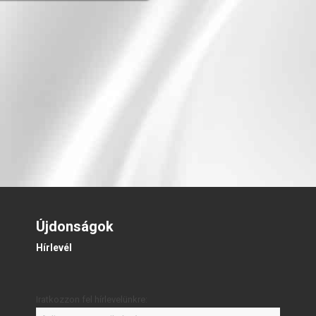
Újdonságok
Hírlevél
Iratkozzon fel hírlevelünkre: