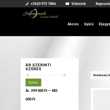
+3620 973 1866
Videóink
Kapcsol
Akciós
Gyűrű
Eljegy
ÁR SZERINTI
SZŰRÉS
Rendezési k
Szűrés
Ár:
399 000 Ft
—
483
000 Ft