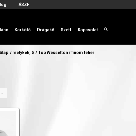
log
ÁSZF
lánc
Karkötő
Drágakő
Szett
Kapcsolat
őlap
/
mélykék, G / Top Wesselton / finom fehér