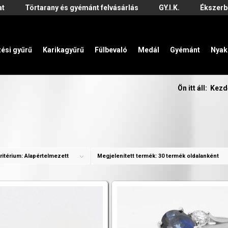
at
Törtarany és gyémánt felvásárlás
GY.I.K.
Ékszerb
zési gyűrű
Karikagyűrű
Fülbevaló
Medál
Gyémánt
Nyak
Ön itt áll:
Kezd
ritérium:
Alapértelmezett
Megjelenített termék:
30 termék oldalanként