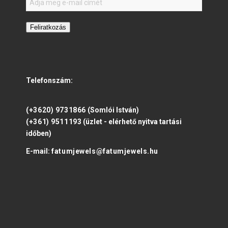
Feliratkozás
Telefonszám:
(+3620) 9731866
(Somlói István)
(+361) 9511193
(üzlet - elérhető nyitva tartási
időben)
E-mail:
fatumjewels@fatumjewels.hu