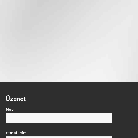
Üzenet
Név
E-mail cím