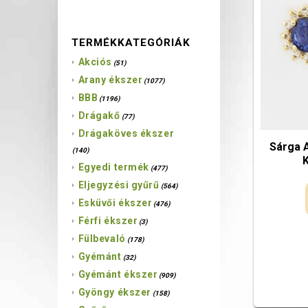
TERMÉKKATEGÓRIÁK
Akciós
(51)
Arany ékszer
(1077)
BBB
(1196)
Drágakő
(77)
Drágaköves ékszer
Sárga 
(140)
Egyedi termék
(477)
Eljegyzési gyűrű
(564)
Esküvői ékszer
(476)
Férfi ékszer
(3)
Fülbevaló
(178)
Gyémánt
(32)
Gyémánt ékszer
(909)
Gyöngy ékszer
(158)