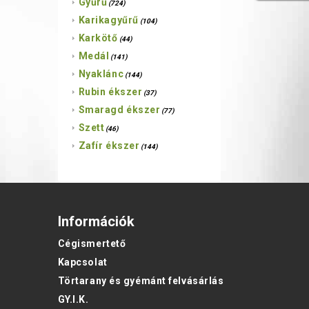
Gyűrű
(724)
Karikagyűrű
(104)
Karkötő
(44)
Medál
(141)
Nyaklánc
(144)
Rubin ékszer
(37)
Smaragd ékszer
(77)
Szett
(46)
Zafír ékszer
(144)
Információk
Cégismertető
Kapcsolat
Törtarany és gyémánt felvásárlás
GY.I.K.