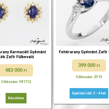
Arany Karmazált Gyémánt
Fehérarany Gyémánt Zafír
Kék Zafír Fülbevaló
399 000
Ft
483 000
Ft
Cikkszám: ZF15
Cikkszám: FR1712
Gyártási idő: 3 - 4 hét
Készleten