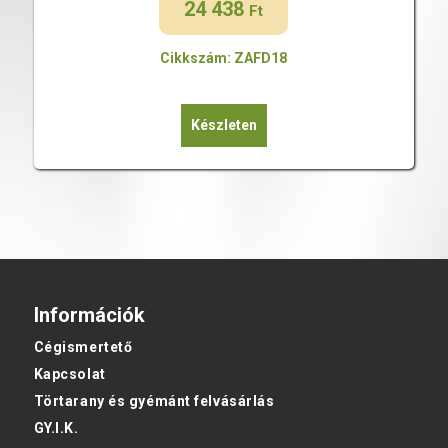
24 438
Ft
Cikkszám: ZAFD18
Készleten
Információk
Cégismertető
Kapcsolat
Törtarany és gyémánt felvásárlás
GY.I.K.