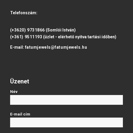
Telefonszám:
(+3620) 9731866
(Somlói István)
(+361) 9511193
(üzlet - elérhető nyitva tartási időben)
E-mail:
fatumjewels@fatumjewels.hu
Üzenet
Név
E-mail cím