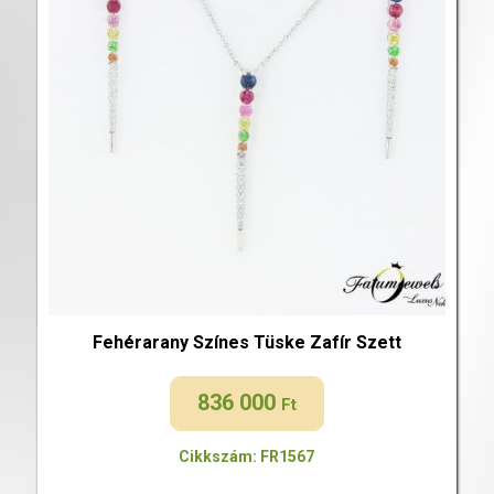
Fehérarany Színes Tüske Zafír Szett
836 000
Ft
Cikkszám: FR1567