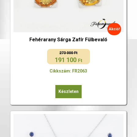
Akció!
Fehérarany Sárga Zafír Fülbevaló
273 000
Ft
191 100
Original
Current
Ft
price
price
Cikkszám: FR2063
was:
is:
273
191
000 Ft.
100 Ft.
Készleten