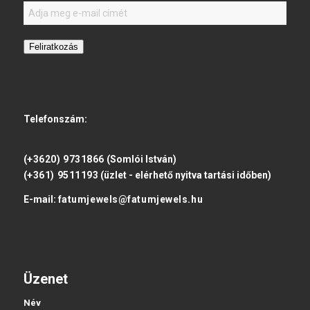
Feliratkozás
Telefonszám:
(+3620) 9731866
(Somlói István)
(+361) 9511193
(üzlet - elérhető nyitva tartási időben)
E-mail:
fatumjewels@fatumjewels.hu
Üzenet
Név