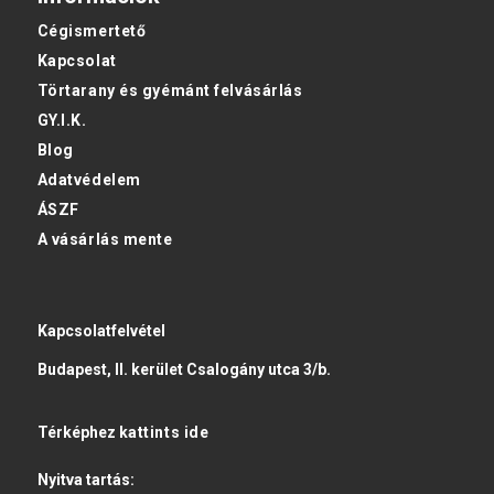
Cégismertető
Kapcsolat
Törtarany és gyémánt felvásárlás
GY.I.K.
Blog
Adatvédelem
ÁSZF
A vásárlás mente
Kapcsolatfelvétel
Budapest, II. kerület Csalogány utca 3/b.
Térképhez
kattints ide
Nyitva tartás: