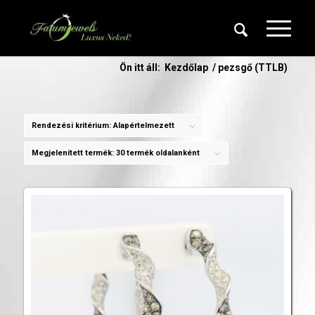
Ön itt áll:
Kezdőlap
/
pezsgő (TTLB)
Rendezési kritérium:
Alapértelmezett
Megjelenített termék:
30 termék oldalanként