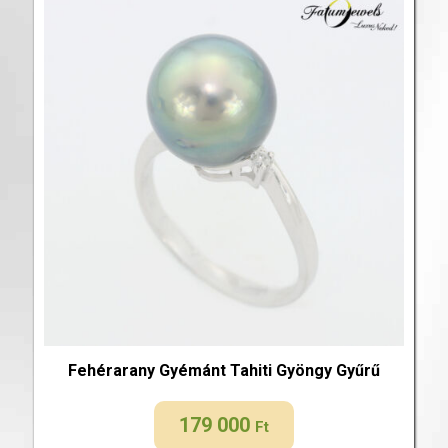
Fehérarany Gyémánt Tahiti Gyöngy Gyűrű
179 000
Ft