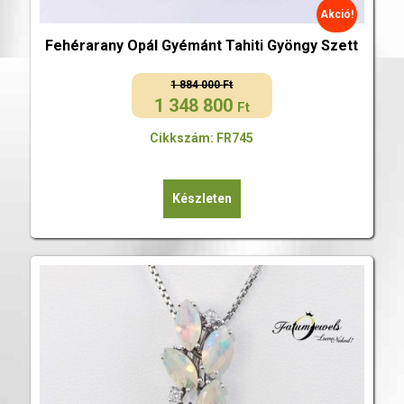
Akció!
Fehérarany Opál Gyémánt Tahiti Gyöngy Szett
1 884 000
Ft
1 348 800
Original
Current
Ft
price
price
Cikkszám: FR745
was:
is:
1
1
884
348
Készleten
000 Ft.
800 Ft.