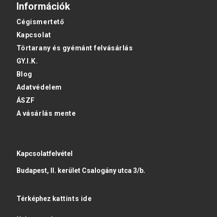
Információk
Cégismertető
Kapcsolat
Törtarany és gyémánt felvásárlás
GY.I.K.
Blog
Adatvédelem
ÁSZF
A vásárlás mente
Kapcsolatfelvétel
Budapest, II. kerület Csalogány utca 3/b.
Térképhez
kattints ide