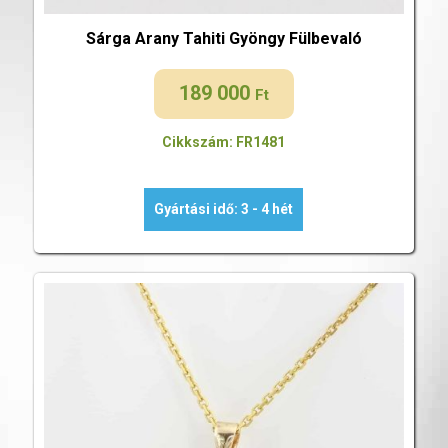
Sárga Arany Tahiti Gyöngy Fülbevaló
189 000
Ft
Cikkszám: FR1481
Gyártási idő: 3 - 4 hét