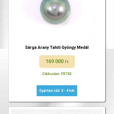
Sárga Arany Tahiti Gyöngy Medál
169 000
Ft
Cikkszám: FR743
Gyártási idő: 3 - 4 hét