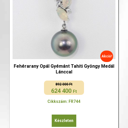
Akció!
Fehérarany Opál Gyémánt Tahiti Gyöngy Medál
Lánccal
892 000
Ft
624 400
Original
Current
Ft
price
price
Cikkszám: FR744
was:
is:
892
624
000 Ft.
400 Ft.
Készleten