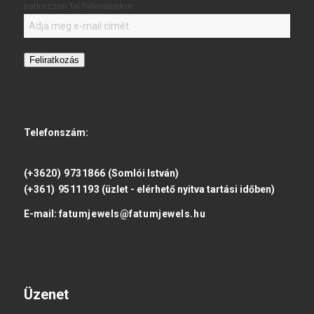
Iratkozzon fel hírlevelünkre:
Feliratkozás
Telefonszám:
(+3620) 9731866
(Somlói István)
(+361) 9511193
(üzlet - elérhető nyitva tartási időben)
E-mail:
fatumjewels@fatumjewels.hu
Üzenet