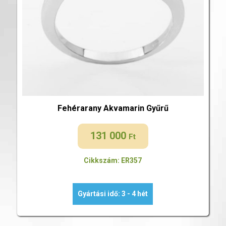
Fehérarany Akvamarin Gyűrű
131 000
Ft
Cikkszám: ER357
Gyártási idő: 3 - 4 hét