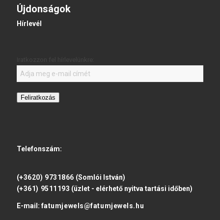
Újdonságok
Hírlevél
Iratkozzon fel hírlevelünkre:
Feliratkozás
Telefonszám:
(+3620) 9731866
(Somlói István)
(+361) 9511193
(üzlet - elérhető nyitva tartási időben)
E-mail:
fatumjewels@fatumjewels.hu