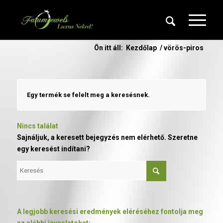
Ön itt áll:
Kezdőlap
/
vörös-piros
Egy termék se felelt meg a keresésnek.
Nincs találat
Sajnáljuk, a keresett bejegyzés nem elérhető. Szeretne
egy keresést indítani?
A legjobb keresési eredmények eléréséhez fontolja meg
az alábbi javaslatokat: