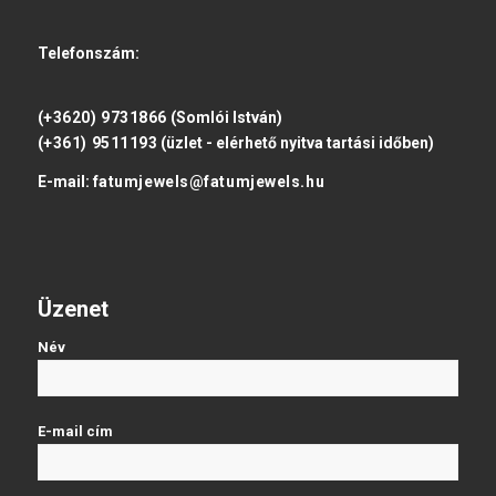
Telefonszám:
(+3620) 9731866
(Somlói István)
(+361) 9511193
(üzlet - elérhető nyitva tartási időben)
E-mail:
fatumjewels@fatumjewels.hu
Üzenet
Név
E-mail cím