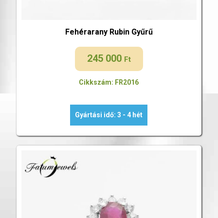
Fehérarany Rubin Gyűrű
245 000
Ft
Cikkszám: FR2016
Gyártási idő: 3 - 4 hét