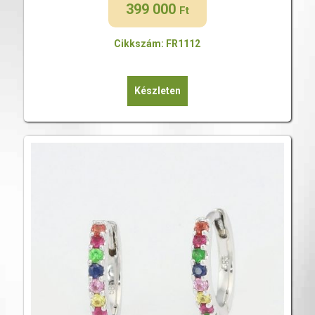
399 000
Ft
Cikkszám: FR1112
Készleten