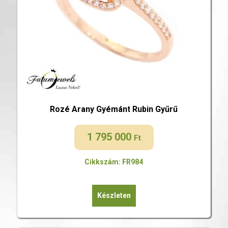
Rozé Arany Gyémánt Rubin Gyűrű
1 795 000
Ft
Cikkszám: FR984
Készleten