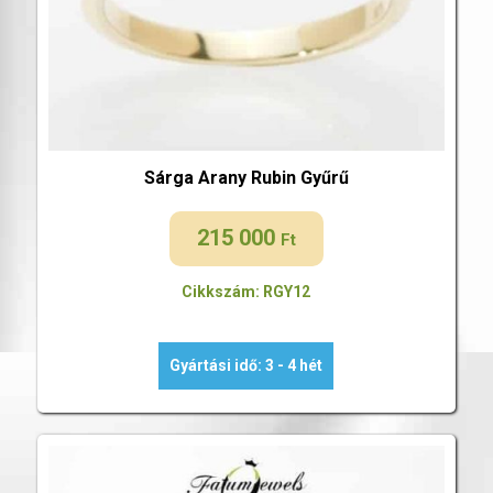
Sárga Arany Rubin Gyűrű
215 000
Ft
Cikkszám: RGY12
Gyártási idő: 3 - 4 hét