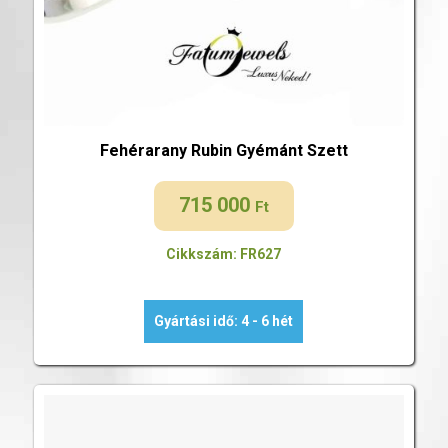
Fehérarany Rubin Gyémánt Szett
715 000
Ft
Cikkszám: FR627
Gyártási idő: 4 - 6 hét