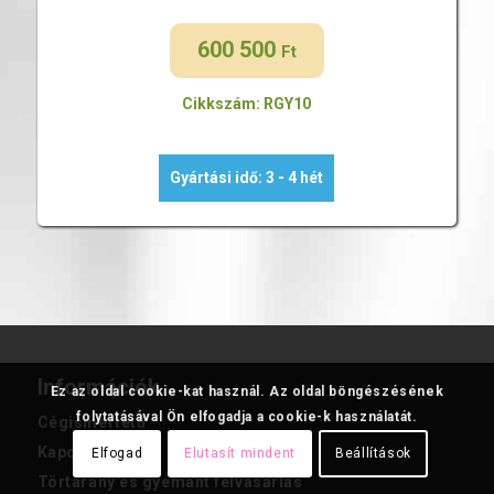
600 500
Ft
Cikkszám: RGY10
Gyártási idő: 3 - 4 hét
Információk
Ez az oldal cookie-kat használ. Az oldal böngészésének
folytatásával Ön elfogadja a cookie-k használatát.
Cégismertető
Kapcsolat
Elfogad
Elutasít mindent
Beállítások
Törtarany és gyémánt felvásárlás