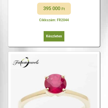
395 000
Ft
Cikkszám: FR2044
Készleten