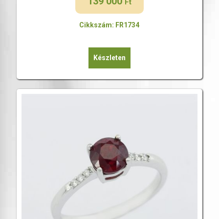
139 000
Ft
Cikkszám: FR1734
Készleten