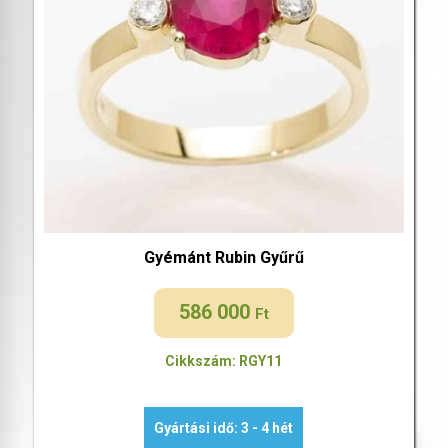
Gyémánt Rubin Gyűrű
586 000
Ft
Cikkszám: RGY11
Gyártási idő: 3 - 4 hét