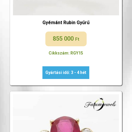
Gyémánt Rubin Gyűrű
855 000
Ft
Cikkszám: RGY15
Gyártási idő: 3 - 4 hét