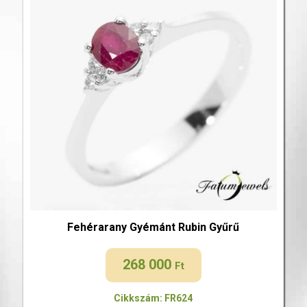
Fehérarany Gyémánt Rubin Gyűrű
268 000
Ft
Cikkszám: FR624