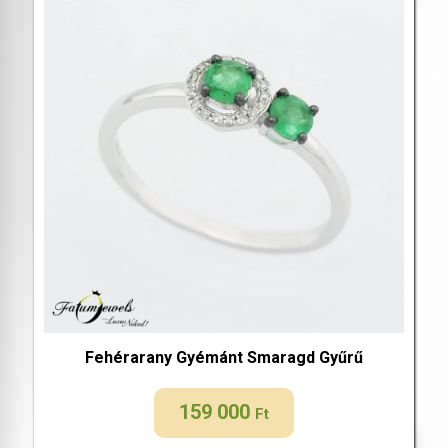
Fehérarany Gyémánt Smaragd Gyűrű
159 000
Ft