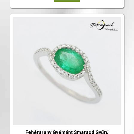
Fehérarany Gyémánt Smaragd Gyűrű