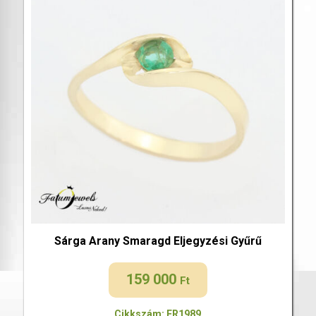
Sárga Arany Smaragd Eljegyzési Gyűrű
159 000
Ft
Cikkszám: FR1989