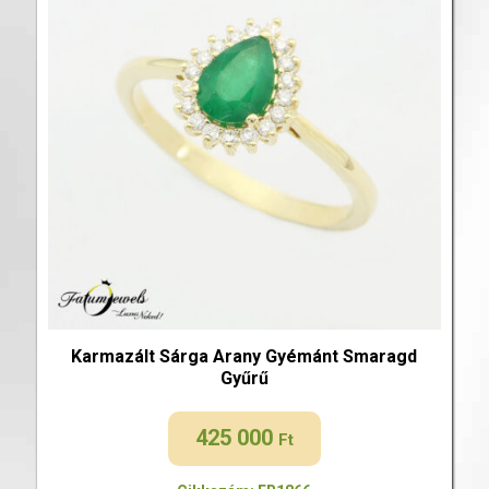
Karmazált Sárga Arany Gyémánt Smaragd
Gyűrű
425 000
Ft