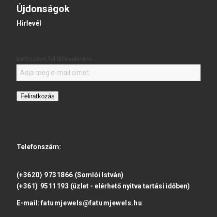
Újdonságok
Hírlevél
Iratkozzon fel hírlevelünkre:
Feliratkozás
Telefonszám:
(+3620) 9731866
(Somlói István)
(+361) 9511193
(üzlet - elérhető nyitva tartási időben)
E-mail:
fatumjewels@fatumjewels.hu