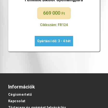
669 000
Ft
Cikkszám: FR124
Gyártási idő: 3 - 4 hét
Információk
Cégismertető
Kapcsolat
Törtarany és gyémánt felvásárlás