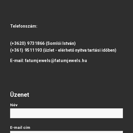
Telefonszám:
(+3620) 9731866
(Somlói István)
(+361) 9511193
(üzlet - elérhető nyitva tartási időben)
E-mail:
fatumjewels@fatumjewels.hu
Üzenet
Név
E-mail cím