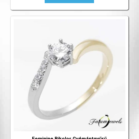
Feminine Bikolor Gyémántgyűrű