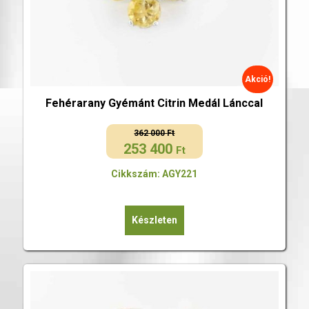
Akció!
Fehérarany Gyémánt Citrin Medál Lánccal
362 000
Ft
253 400
Original
Current
Ft
price
price
Cikkszám: AGY221
was:
is:
362
253
000 Ft.
400 Ft.
Készleten