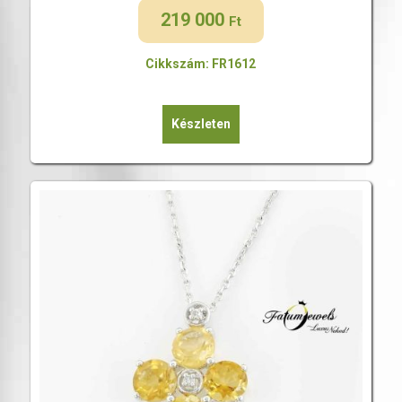
219 000
Ft
Cikkszám: FR1612
Készleten