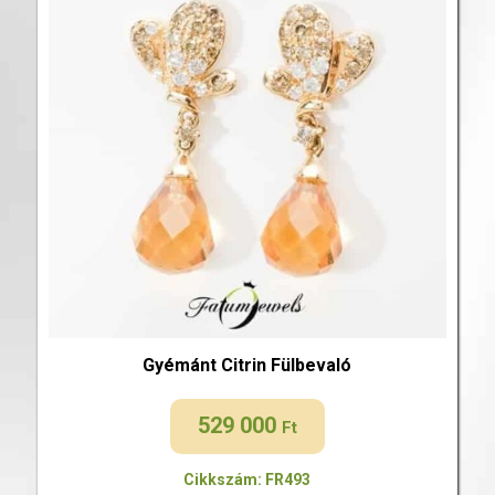
Gyémánt Citrin Fülbevaló
529 000
Ft
Cikkszám: FR493