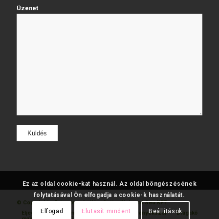
Üzenet
Ez az oldal cookie-kat használ. Az oldal böngészésének
folytatásával Ön elfogadja a cookie-k használatát.
© Copyright - Fatumjewels
Készítette: Web and Seo KFT.
Elfogad
Elutasít mindent
Beállítások
Eljegyzési
Gyémánt
Karikagyűrű
Aranyékszer
Drágakő
gyűrű
gyűrű