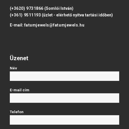
(+3620) 9731866
(Somlói István)
(+361) 9511193
(üzlet - elérhető nyitva tartási időben)
E-mail:
fatumjewels@fatumjewels.hu
Üzenet
Név
E-mail cím
Telefon