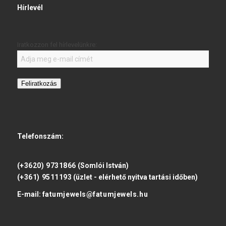
Hírlevél
Iratkozzon fel hírlevelünkre:
Feliratkozás
Telefonszám:
(+3620) 9731866
(Somlói István)
(+361) 9511193
(üzlet - elérhető nyitva tartási időben)
E-mail:
fatumjewels@fatumjewels.hu