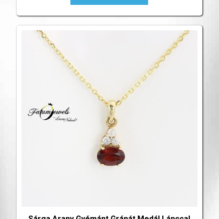
Sárga Arany Gyémánt Gránát Medál Lánccal