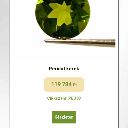
Peridot kerek
119 784
Ft
Cikkszám: PED03
Készleten