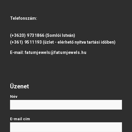
Telefonszám:
(+3620) 9731866
(Somlói István)
(+361) 9511193
(üzlet - elérhető nyitva tartási időben)
E-mail:
fatumjewels@fatumjewels.hu
Üzenet
Név
E-mail cím