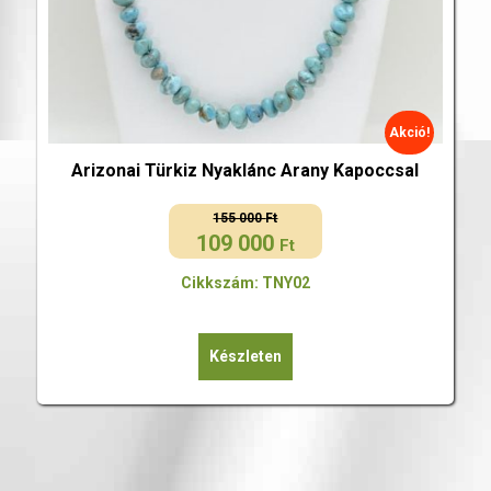
Akció!
Arizonai Türkiz Nyaklánc Arany Kapoccsal
155 000
Ft
109 000
Original
Current
Ft
price
price
Cikkszám: TNY02
was:
is:
155
109
000 Ft.
000 Ft.
Készleten