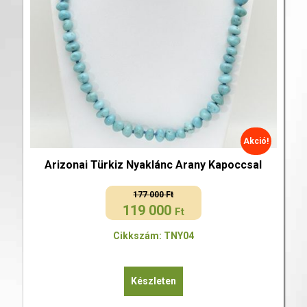
Akció!
Arizonai Türkiz Nyaklánc Arany Kapoccsal
177 000
Ft
119 000
Original
Current
Ft
price
price
Cikkszám: TNY04
was:
is:
177
119
000 Ft.
000 Ft.
Készleten