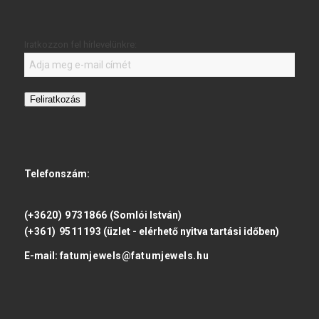
Iratkozzon fel hírlevelünkre:
Feliratkozás
Telefonszám:
(+3620) 9731866
(Somlói István)
(+361) 9511193
(üzlet - elérhető nyitva tartási időben)
E-mail:
fatumjewels@fatumjewels.hu