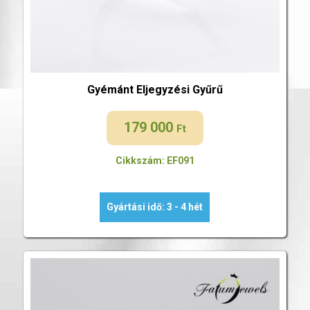
Gyémánt Eljegyzési Gyűrű
179 000
Ft
Cikkszám: EF091
Gyártási idő: 3 - 4 hét