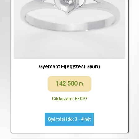
Gyémánt Eljegyzési Gyűrű
142 500
Ft
Cikkszám: EF097
Gyártási idő: 3 - 4 hét