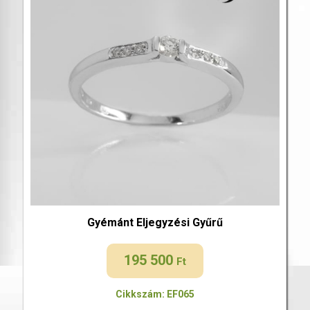
Gyémánt Eljegyzési Gyűrű
195 500
Ft
Cikkszám: EF065