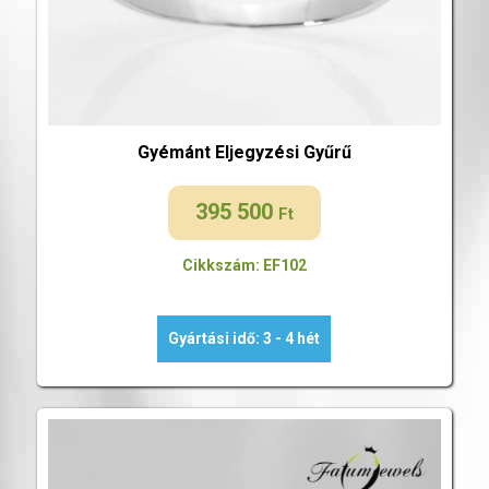
Gyémánt Eljegyzési Gyűrű
395 500
Ft
Cikkszám: EF102
Gyártási idő: 3 - 4 hét