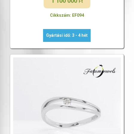
1 100 000
Ft
Cikkszám: EF094
Gyártási idő: 3 - 4 hét