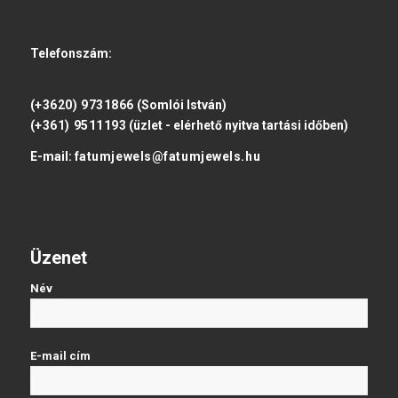
Telefonszám:
(+3620) 9731866
(Somlói István)
(+361) 9511193
(üzlet - elérhető nyitva tartási időben)
E-mail:
fatumjewels@fatumjewels.hu
Üzenet
Név
E-mail cím