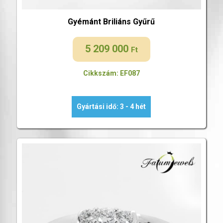
Gyémánt Briliáns Gyűrű
5 209 000
Ft
Cikkszám: EF087
Gyártási idő: 3 - 4 hét