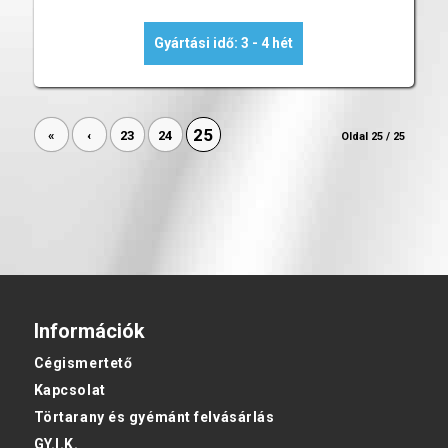
Gyártási idő: 3 - 4 hét
25
«
‹
23
24
Oldal 25 / 25
Információk
Cégismertető
Kapcsolat
Törtarany és gyémánt felvásárlás
GY.I.K.