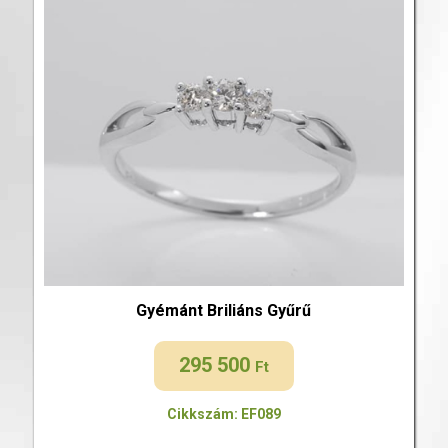
Gyémánt Briliáns Gyűrű
295 500
Ft
Cikkszám: EF089