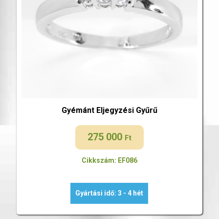
Gyémánt Eljegyzési Gyűrű
275 000
Ft
Cikkszám: EF086
Gyártási idő: 3 - 4 hét