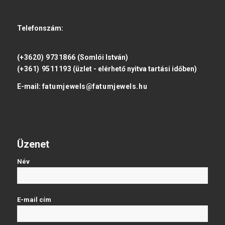
Telefonszám:
(+3620) 9731866
(Somlói István)
(+361) 9511193
(üzlet - elérhető nyitva tartási időben)
E-mail:
fatumjewels@fatumjewels.hu
Üzenet
Név
E-mail cím