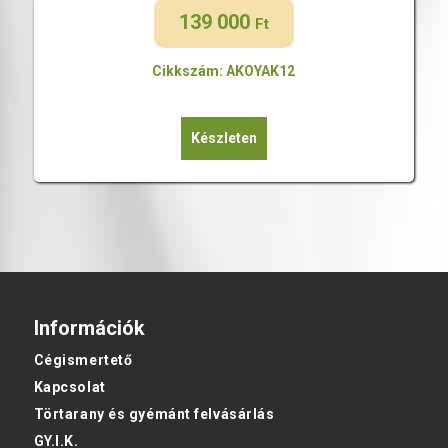
139 000
Ft
Cikkszám: AKOYAK12
Készleten
Információk
Cégismertető
Kapcsolat
Törtarany és gyémánt felvásárlás
GY.I.K.