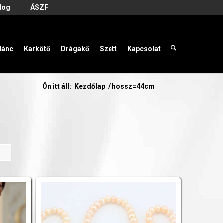
log
ÁSZF
lánc
Karkötő
Drágakő
Szett
Kapcsolat
Ön itt áll:
Kezdőlap
/
hossz=44cm