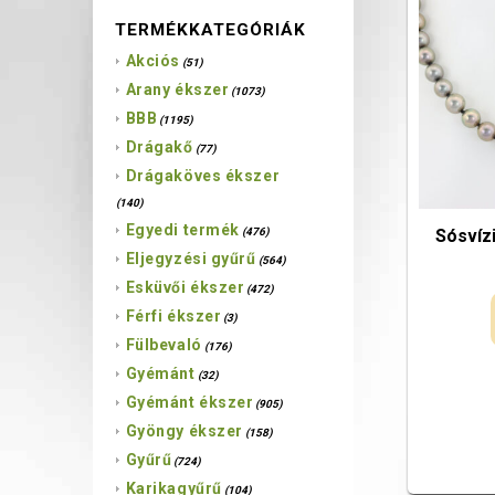
TERMÉKKATEGÓRIÁK
Akciós
(51)
Arany ékszer
(1073)
BBB
(1195)
Drágakő
(77)
Drágaköves ékszer
(140)
Egyedi termék
Sósvíz
(476)
Eljegyzési gyűrű
(564)
Esküvői ékszer
(472)
Férfi ékszer
(3)
Fülbevaló
(176)
Gyémánt
(32)
Gyémánt ékszer
(905)
Gyöngy ékszer
(158)
Gyűrű
(724)
Karikagyűrű
(104)