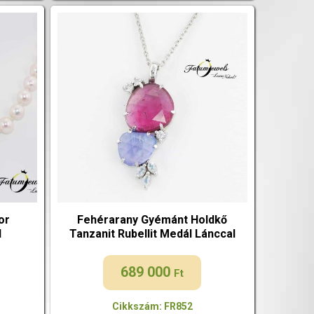
or
Fehérarany Gyémánt Holdkő
l
Tanzanit Rubellit Medál Lánccal
689 000
Ft
Cikkszám: FR852