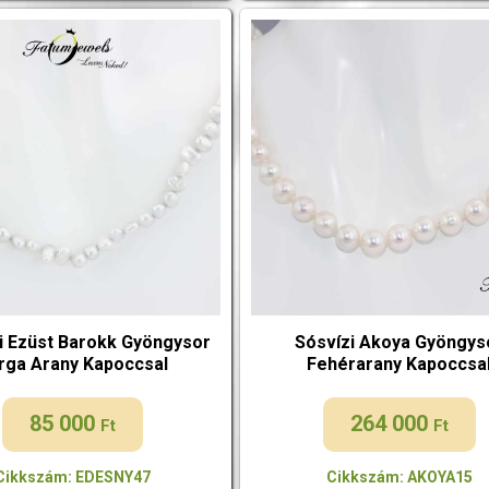
i Ezüst Barokk Gyöngysor
Sósvízi Akoya Gyöngys
rga Arany Kapoccsal
Fehérarany Kapoccsa
85 000
264 000
Ft
Ft
Cikkszám: EDESNY47
Cikkszám: AKOYA15