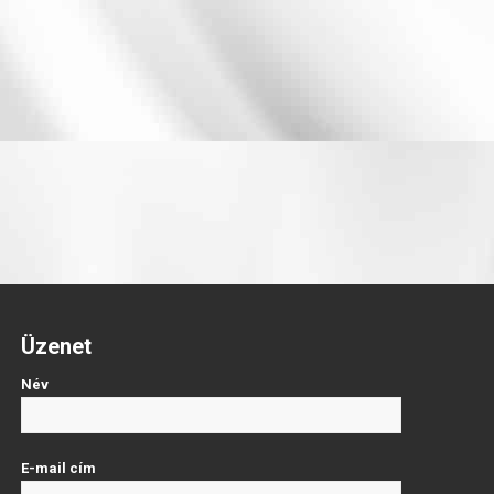
Üzenet
Név
E-mail cím