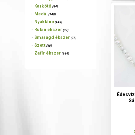
Karkötő
(44)
Medál
(140)
Nyaklánc
(143)
Rubin ékszer
(37)
Smaragd ékszer
(77)
Szett
(45)
Zafír ékszer
(144)
Édesvíz
Sá