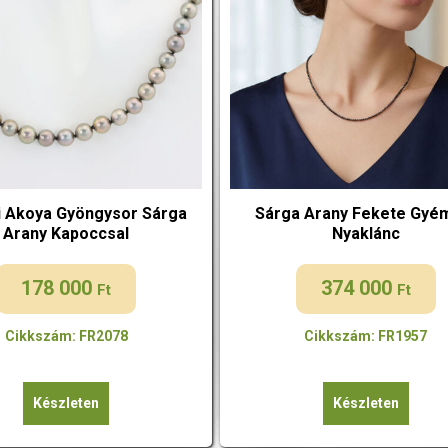
i Akoya Gyöngysor Sárga
Sárga Arany Fekete Gyé
Arany Kapoccsal
Nyaklánc
178 000
374 000
Ft
Ft
Cikkszám: FR2078
Cikkszám: FR1957
Készleten
Készleten