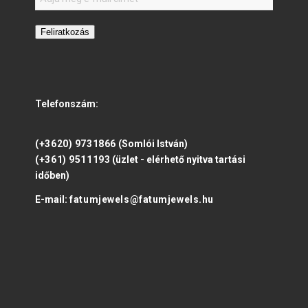
Feliratkozás
Telefonszám:
(+3620) 9731866
(Somlói István)
(+361) 9511193
(üzlet - elérhető nyitva tartási
időben)
E-mail:
fatumjewels@fatumjewels.hu