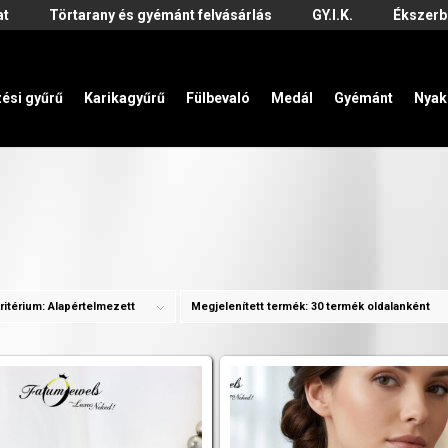
at
Törtarany és gyémánt felvásárlás
GY.I.K.
Ékszerb
zési gyűrű
Karikagyűrű
Fülbevaló
Medál
Gyémánt
Nyak
ritérium:
Alapértelmezett
Megjelenített termék:
30 termék oldalanként