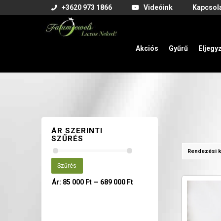
+3620 973 1866
Videóink
Kapcsol
Akciós
Gyűrű
Eljegy
ÁR SZERINTI
SZŰRÉS
Rendezési k
Szűrés
Ár:
85 000 Ft
—
689 000 Ft