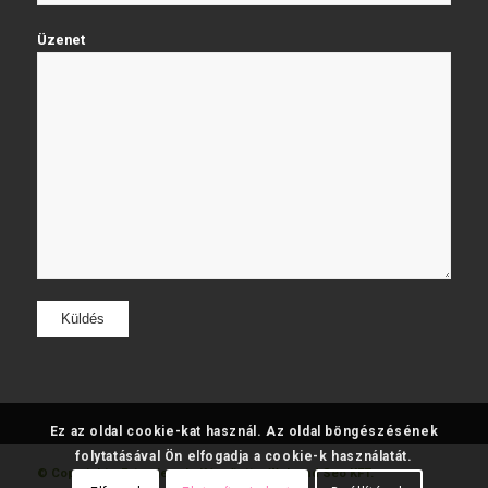
Üzenet
Ez az oldal cookie-kat használ. Az oldal böngészésének
folytatásával Ön elfogadja a cookie-k használatát.
© Copyright - Fatumjewels
Készítette: Web and Seo KFT.