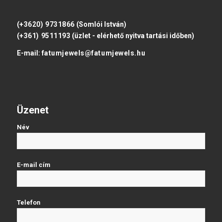
(+3620) 9731866
(Somlói István)
(+361) 9511193
(üzlet - elérhető nyitva tartási időben)
E-mail:
fatumjewels@fatumjewels.hu
Üzenet
Név
E-mail cím
Telefon