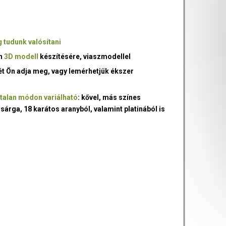
 tudunk valósítani
an
3D modell
készítésére, viaszmodellel
ét Ön adja meg, vagy lemérhetjük ékszer
talan módon variálható
: kővel, más színes
 sárga, 18 karátos aranyból, valamint platinából is