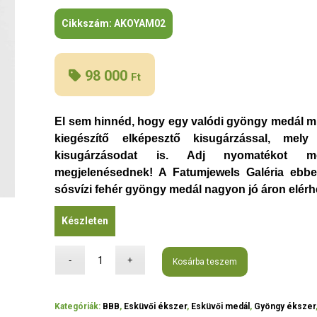
Cikkszám:
AKOYAM02
98 000
Ft
El sem hinnéd, hogy egy valódi gyöngy medál mil
kiegészítő elképesztő kisugárzással, mely
kisugárzásodat is. Adj nyomatékot mo
megjelenésednek! A Fatumjewels Galéria ebbe
sósvízi fehér gyöngy medál nagyon jó áron elérh
Készleten
Kosárba teszem
Kategóriák:
BBB
,
Esküvői ékszer
,
Esküvői medál
,
Gyöngy ékszer