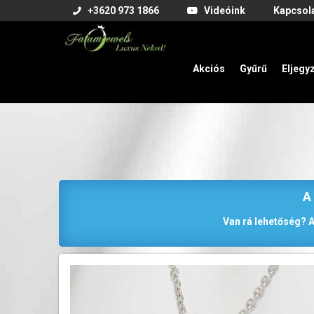
+3620 973 1866
Videóink
Kapcsol
Akciós
Gyűrű
Eljegy
A
Van rá lehetőség? A