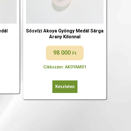
edál
Sósvízi Akoya Gyöngy Medál Sárga
Arany Kilonnal
98 000
Ft
Cikkszám: AKOYAM01
Készleten