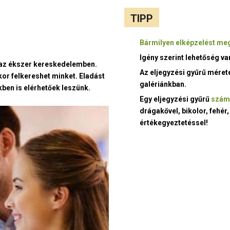
TIPP
Bármilyen elképzelést meg
Igény szerint lehetőség v
t az ékszer kereskedelemben.
Az eljegyzési gyűrű méret
kor felkereshet minket. Eladást
galériánkban.
ben is elérhetőek leszünk.
Egy eljegyzési gyűrű
szám
drágakővel, bikolor, fehér,
értékegyeztetéssel!