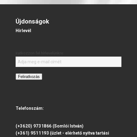
Újdonságok
Hírlevél
Iratkozzon fel hírlevelünkre:
Feliratkozás
Telefonszám:
(+3620) 9731866
(Somlói István)
(+361) 9511193
(üzlet - elérhető nyitva tartási