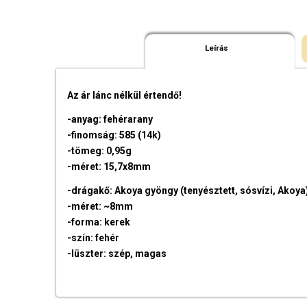
Leírás
Az ár lánc nélkül értendő!
-anyag: fehérarany
-finomság: 585 (14k)
-tömeg: 0,95g
-méret: 15,7x8mm
-drágakő: Akoya gyöngy (tenyésztett, sósvízi, Akoya
-méret: ~8mm
-forma: kerek
-szín: fehér
-lüszter: szép, magas