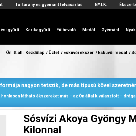
at
Törtarany és gyémánt felvásárlás
GY.I.K.
Ékszerb
zési gyűrű
Karikagyűrű
Fülbevaló
Medál
Gyémánt
Nyak
Ön itt áll:
Kezdőlap
/
Üzlet
/
Esküvői ékszer
/
Esküvői medál
/
Só
 formája nagyon tetszik, de más típusú kővel szeretné
 honlapon látható ékszereket más – az Ön által kiválasztott – drágak
Sósvízi Akoya Gyöngy M
Kilonnal