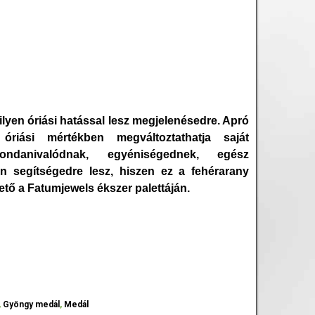
yen óriási hatással lesz megjelenésedre. Apró
 óriási mértékben megváltoztathatja saját
ndanivalódnak, egyéniségednek, egész
n segítségedre lesz, hiszen ez a fehérarany
ető a Fatumjewels ékszer palettáján.
,
Gyöngy medál
,
Medál