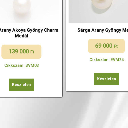
Arany Akoya Gyöngy Charm
Sárga Arany Gyöngy M
Medál
69 000
Ft
139 000
Ft
Cikkszám: EVM24
Cikkszám: SVM03
Készleten
Készleten