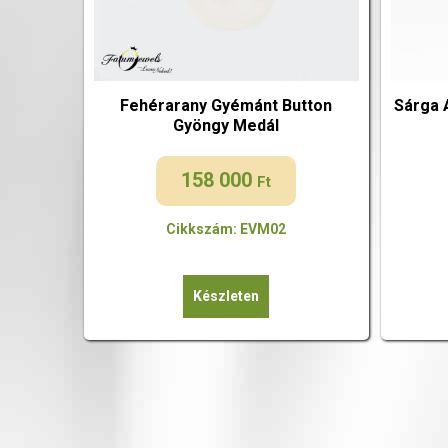
Fehérarany Gyémánt Button
Sárga 
Gyöngy Medál
158 000
Ft
Cikkszám: EVM02
Készleten