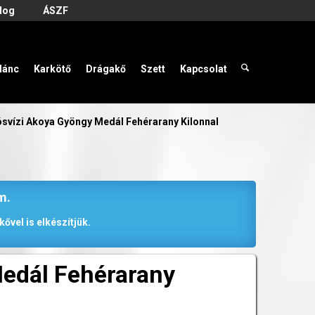
log
ÁSZF
lánc
Karkötő
Drágakő
Szett
Kapcsolat
svízi Akoya Gyöngy Medál Fehérarany Kilonnal
m.
ővel is elkészítjük.
edál Fehérarany