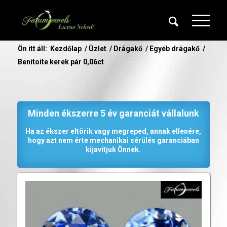
Ön itt áll:
Kezdőlap
/
Üzlet
/
Drágakő
/
Egyéb drágakő
/
Benitoite kerek pár 0,06ct
Minden ékszerre 5 év garanciát vállalunk
Ha az ékszer eltörik vagy megreped, annak ellenére,
hogy azt nem érte mechanikai sérülés garanciában
kijavítjuk Önnek.