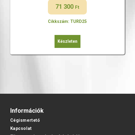
71 300
Ft
Cikkszám: TURD25
Készleten
Információk
Cégismertető
Kapcsolat