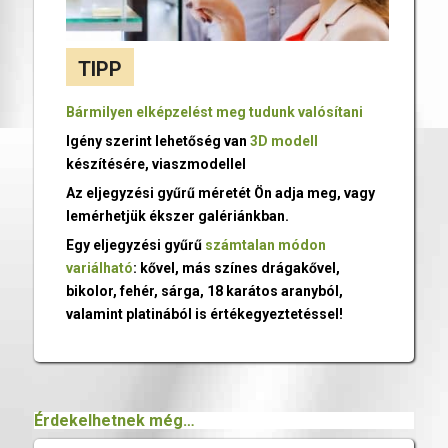
TIPP
Bármilyen elképzelést meg tudunk valósítani
Igény szerint lehetőség van
3D modell
készítésére, viaszmodellel
Az eljegyzési gyűrű méretét Ön adja meg, vagy
lemérhetjük ékszer galériánkban.
Egy eljegyzési gyűrű
számtalan módon
variálható
: kővel, más színes drágakővel,
bikolor, fehér, sárga, 18 karátos aranyból,
valamint platinából is értékegyeztetéssel!
Érdekelhetnek még…