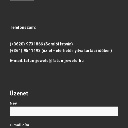
Telefonszám:
(+3620) 9731866
(Somlói István)
(+361) 9511193
(üzlet - elérhető nyitva tartási időben)
E-mail:
fatumjewels@fatumjewels.hu
Üzenet
Név
E-mail cím