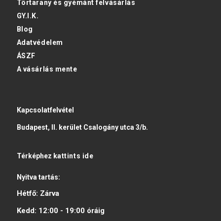
Törtarany és gyémánt felvásárlás
GY.I.K.
Blog
Adatvédelem
ÁSZF
A vásárlás mente
Kapcsolatfelvétel
Budapest, II. kerület Csalogány utca 3/b.
Térképhez
kattints ide
Nyitva tartás:
Hétfő:
Zárva
Kedd:
12:00 - 19:00
óráig