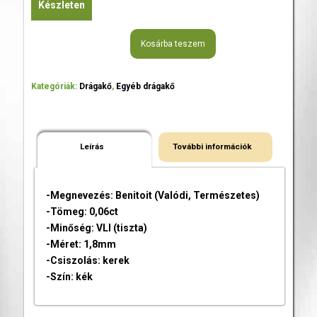
Készleten
Kosárba teszem
Kategóriák:
Drágakő
,
Egyéb drágakő
Leírás
További információk
-Megnevezés: Benitoit (Valódi, Természetes)
-Tömeg: 0,06ct
-Minőség: VLI (tiszta)
-Méret: 1,8mm
-Csiszolás: kerek
-Szín: kék