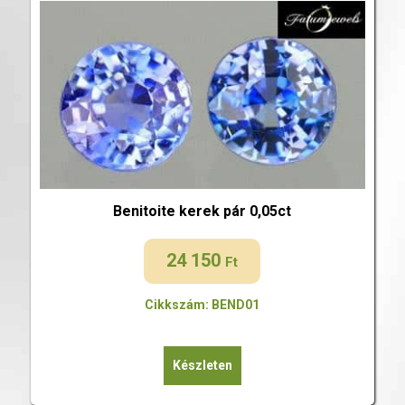
Benitoite kerek pár 0,05ct
24 150
Ft
Cikkszám: BEND01
Készleten