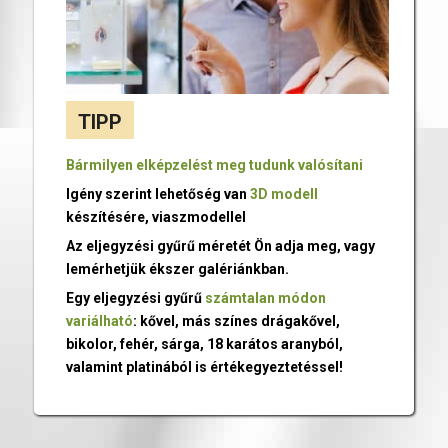
TIPP
Bármilyen elképzelést meg tudunk valósítani
Igény szerint lehetőség van
3D modell
készítésére, viaszmodellel
Az eljegyzési gyűrű méretét Ön adja meg, vagy
lemérhetjük ékszer galériánkban.
Egy eljegyzési gyűrű
számtalan módon
variálható
: kővel, más színes drágakővel,
bikolor, fehér, sárga, 18 karátos aranyból,
valamint platinából is értékegyeztetéssel!