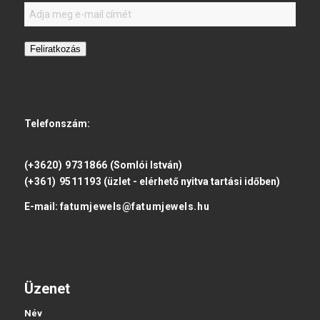
Feliratkozás
Telefonszám:
(+3620) 9731866
(Somlói István)
(+361) 9511193
(üzlet - elérhető nyitva tartási időben)
E-mail:
fatumjewels@fatumjewels.hu
Üzenet
Név