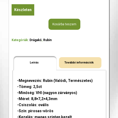
Készleten
Kosárba teszem
Kategóriák:
Drágakő
,
Rubin
Leírás
További információk
-Megnevezés: Rubin (Valódi, Természetes)
-Tömeg: 2,5ct
-Minőség: VHI (nagyon zárványos)
-Méret: 8,8×7,2×4,3mm
-Csiszolás: ovális
-Szín: pirosas-vörös
-Kezelés: magas szinten kezelt