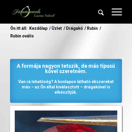
Ön itt áll:
Kezdőlap
/
Üzlet
/
Drágakő
/
Rubin
/
Rubin ovális
A formája nagyon tetszik, de más típusú
kővel szeretném.
Van rá lehetőség? A honlapon látható ékszereket
más – az Ön által kiválasztott – drágakővel is
elkészítjük.