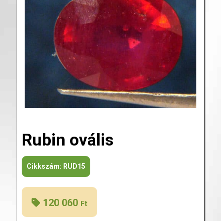
Rubin ovális
Cikkszám:
RUD15
120 060
Ft