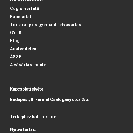
Cégismertető
Kapcsolat
Törtarany és gyémánt felvásárlás
GY.I.K.
Blog
Adatvédelem
ÁSZF
A vásárlás mente
Kapcsolatfelvétel
Budapest, II. kerület Csalogány utca 3/b.
Térképhez
kattints ide
Nyitva tartás: