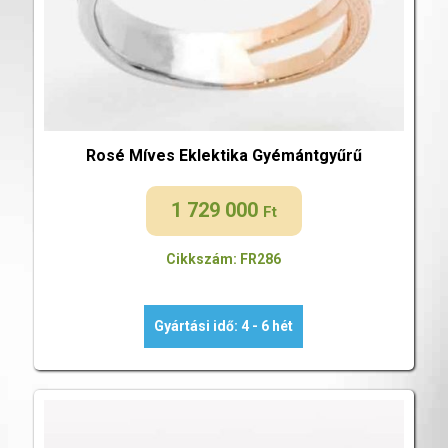
Rosé Míves Eklektika Gyémántgyűrű
1 729 000
Ft
Cikkszám: FR286
Gyártási idő: 4 - 6 hét