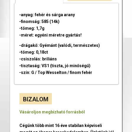
-anyag: fehér és sárga arany
-finomság: 585 (14k)
-tömeg: 1,7g
-méret: egyéni méretre gyártás!
-drágakő: Gyémánt (valódi, természetes)
-tömeg: 0,18ct
-csiszolás: briliáns
-tisztaság: VS1 (tiszta, jó minőségű)
-szín: G / Top Wesselton / finom fehér
BIZALOM
Vásároljon megbízható forrásból
Cégünk több mint 16 éve stabilan képviseli