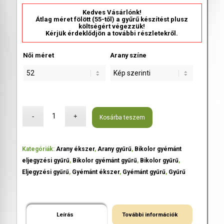
Kedves Vásárlónk!
Átlag méret fölött (55-től) a gyűrű készítést plusz
költségért végezzük!
Kérjük érdeklődjön a további részletekről.
Női méret
Arany színe
Kosárba teszem
Kategóriák:
Arany ékszer
,
Arany gyűrű
,
Bikolor gyémánt
eljegyzési gyűrű
,
Bikolor gyémánt gyűrű
,
Bikolor gyűrű
,
Eljegyzési gyűrű
,
Gyémánt ékszer
,
Gyémánt gyűrű
,
Gyűrű
Leírás
További információk