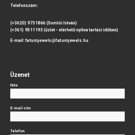
Telefonszám:
(+3620) 9731866
(Somlói István)
(+361) 9511193
(üzlet - elérhető nyitva tartási időben)
E-mail:
fatumjewels@fatumjewels.hu
Üzenet
Név
E-mail cím
Telefon