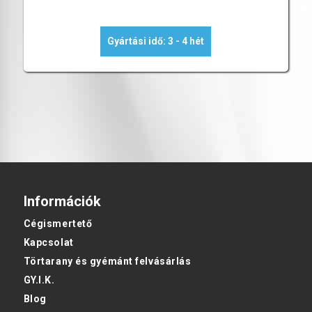
Gyártási idő: 3 - 4 hét
Információk
Cégismertető
Kapcsolat
Törtarany és gyémánt felvásárlás
GY.I.K.
Blog