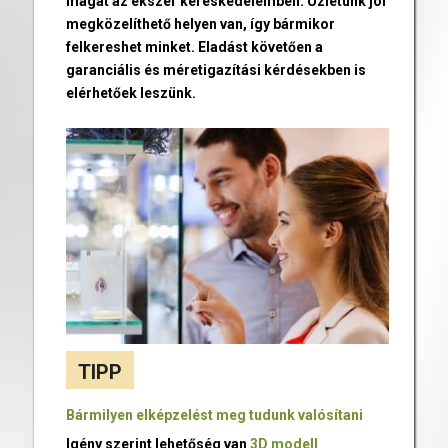
magát az ékszer kereskedelemben. Üzletünk jól
megközelíthető helyen van, így bármikor
felkereshet minket. Eladást követően a
garanciális és méretigazítási kérdésekben is
elérhetőek leszünk.
TIPP
Bármilyen elképzelést meg tudunk valósítani
Igény szerint lehetőség van
3D modell