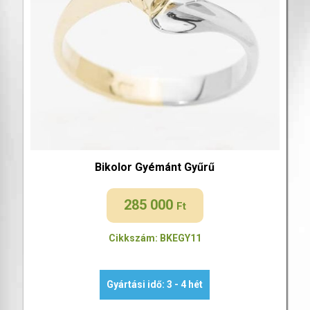
Bikolor Gyémánt Gyűrű
285 000
Ft
Cikkszám: BKEGY11
Gyártási idő: 3 - 4 hét