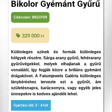
Bikolor Gyémánt Gyűrű
Cikkszám:
BKEGY09
329 000
Ft
Különleges színek és formák különleges
hölgyek részére. Sárga arany gyűrű, fehérarany
gyűrűvégekkel, melyek elhajlanak a gyűrű
vonalától, így fogják közre a briliáns gyémánt
drágakövet. A Fatumjewels Galéria különleges
lánykéréshez tervezte ezt a gyűrűt, ám
születésnapra, karácsonyra, vagy egyéb jeles
ünnepekre is kedves ajándék lehet.
Gyártási idő: 3 - 4 hét