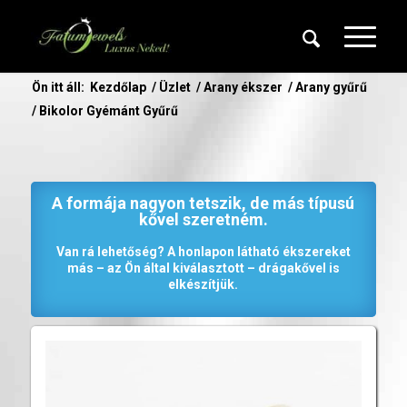
Ön itt áll:
Kezdőlap
/
Üzlet
/
Arany ékszer
/
Arany gyűrű
/
Bikolor Gyémánt Gyűrű
A formája nagyon tetszik, de más típusú
kővel szeretném.
Van rá lehetőség? A honlapon látható ékszereket
más – az Ön által kiválasztott – drágakővel is
elkészítjük.