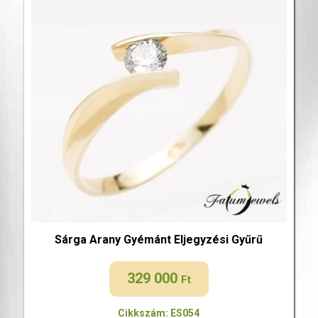
Sárga Arany Gyémánt Eljegyzési Gyűrű
329 000
Ft
Cikkszám: ES054