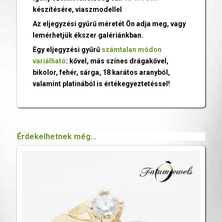
készítésére, viaszmodellel
Az eljegyzési gyűrű méretét Ön adja meg, vagy
lemérhetjük ékszer galériánkban.
Egy eljegyzési gyűrű
számtalan módon
variálható
: kővel, más színes drágakővel,
bikolor, fehér, sárga, 18 karátos aranyból,
valamint platinából is értékegyeztetéssel!
Érdekelhetnek még…