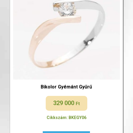
Bikolor Gyémánt Gyűrű
329 000
Ft
Cikkszám: BKEGY06