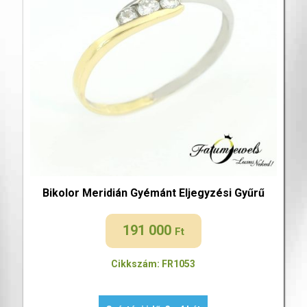
Bikolor Meridián Gyémánt Eljegyzési Gyűrű
191 000
Ft
Cikkszám: FR1053