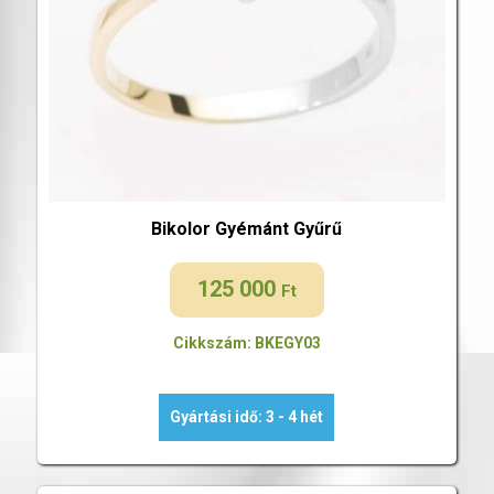
Bikolor Gyémánt Gyűrű
125 000
Ft
Cikkszám: BKEGY03
Gyártási idő: 3 - 4 hét