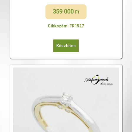
359 000
Ft
Cikkszám: FR1527
Készleten