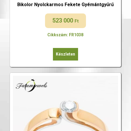
Bikolor Nyolckarmos Fekete Gyémántgyűrű
523 000
Ft
Cikkszám: FR1038
Készleten