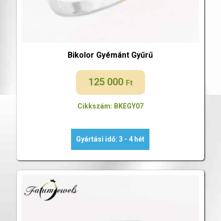
Bikolor Gyémánt Gyűrű
125 000
Ft
Cikkszám: BKEGY07
Gyártási idő: 3 - 4 hét