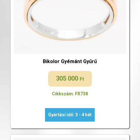
Bikolor Gyémánt Gyűrű
305 000
Ft
Cikkszám: FR738
Gyártási idő: 3 - 4 hét