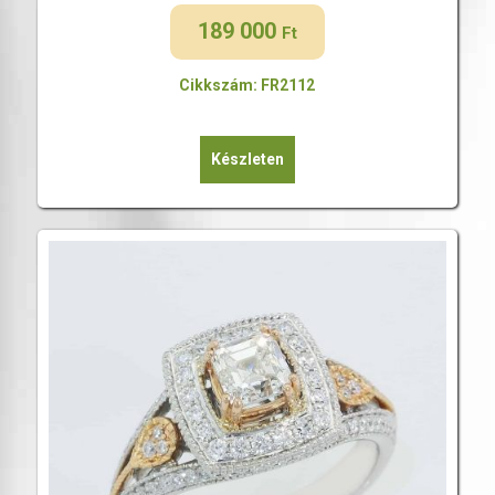
189 000
Ft
Cikkszám: FR2112
Készleten