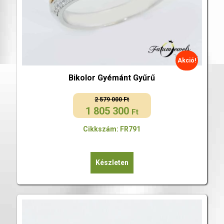
Akció!
Bikolor Gyémánt Gyűrű
2 579 000
Ft
1 805 300
Original
Current
Ft
price
price
Cikkszám: FR791
was:
is:
2
1
579
805
Készleten
000 Ft.
300 Ft.