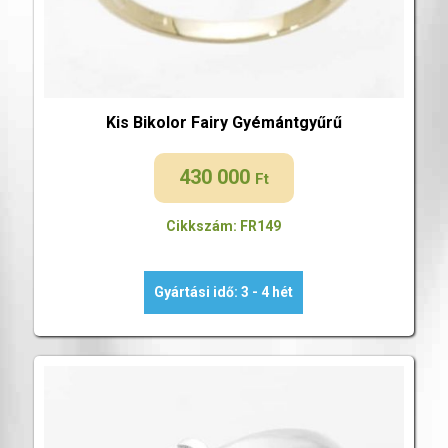
Kis Bikolor Fairy Gyémántgyűrű
430 000
Ft
Cikkszám: FR149
Gyártási idő: 3 - 4 hét