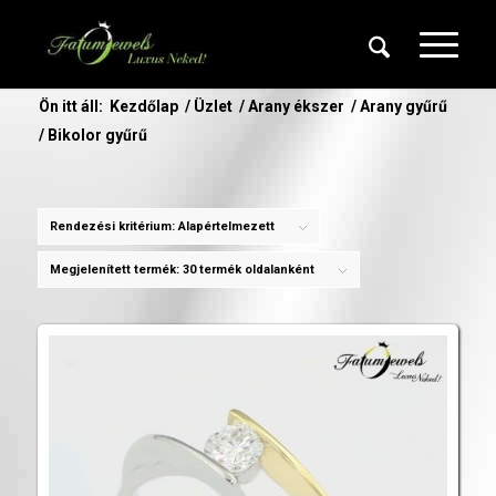
Ön itt áll:
Kezdőlap
/
Üzlet
/
Arany ékszer
/
Arany gyűrű
/
Bikolor gyűrű
Rendezési kritérium:
Alapértelmezett
Megjelenített termék:
30 termék oldalanként