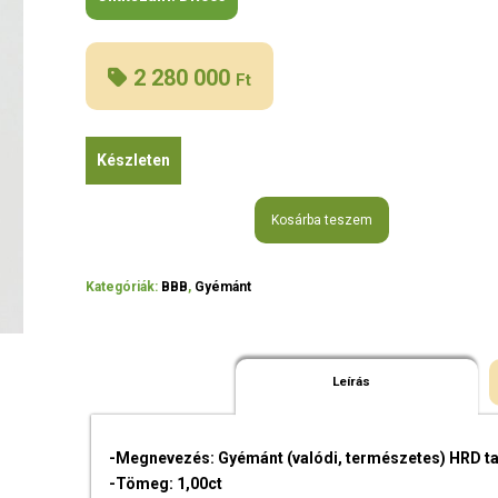
2 280 000
Ft
Készleten
Kosárba teszem
Kategóriák:
BBB
,
Gyémánt
Leírás
-Megnevezés: Gyémánt (valódi, természetes) HRD ta
-Tömeg: 1,00ct