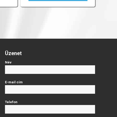
Üzenet
Név
E-mail cím
Telefon