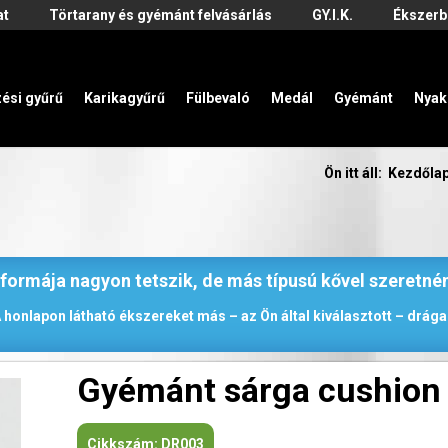
at
Törtarany és gyémánt felvásárlás
GY.I.K.
Ékszerb
zési gyűrű
Karikagyűrű
Fülbevaló
Medál
Gyémánt
Nyak
Ön itt áll:
Kezdőla
 formája nagyon tetszik, de más típusú kővel szeretné
 honlapon látható ékszereket más – az Ön által kiválasztott – drágak
Gyémánt sárga cushion 
Cikkszám:
DR003