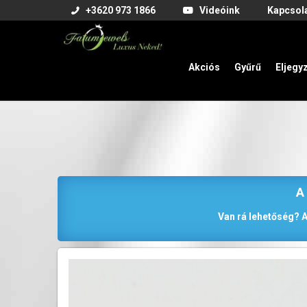
+3620 973 1866
Videóink
Kapcsol
Akciós
Gyűrű
Eljegy
A
Van rá lehetőség? A