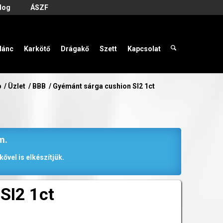
log
ÁSZF
lánc
Karkötő
Drágakő
Szett
Kapcsolat
p
/
Üzlet
/
BBB
/
Gyémánt sárga cushion SI2 1ct
m.
ővel is elkészítjük.
SI2 1ct