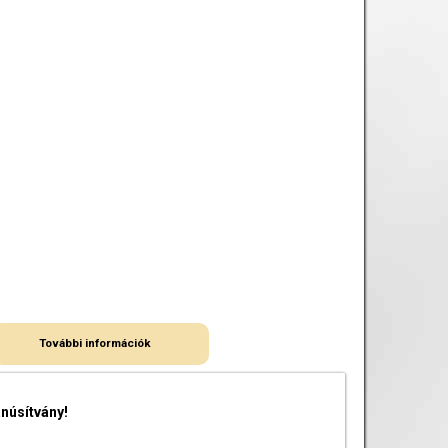
További információk
núsítvány!