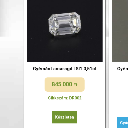
Gyémánt smaragd I SI1 0,51ct
Gyém
845 000
Ft
Cikkszám: DR002
Készleten
Gyár