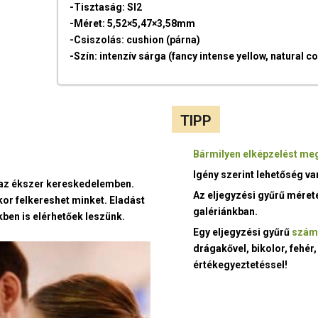
-Tisztaság: SI2
-Méret: 5,52×5,47×3,58mm
-Csiszolás: cushion (párna)
-Szín: intenzív sárga (fancy intense yellow, natural co
TIPP
Bármilyen elképzelést meg
Igény szerint lehetőség v
t az ékszer kereskedelemben.
Az eljegyzési gyűrű méret
kor felkereshet minket. Eladást
galériánkban.
ben is elérhetőek leszünk.
Egy eljegyzési gyűrű
szám
drágakővel, bikolor, fehér,
értékegyeztetéssel!