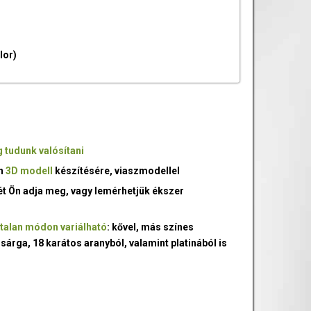
lor)
 tudunk valósítani
an
3D modell
készítésére, viaszmodellel
ét Ön adja meg, vagy lemérhetjük ékszer
talan módon variálható
: kővel, más színes
 sárga, 18 karátos aranyból, valamint platinából is