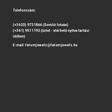
Telefonszám:
(+3620) 9731866
(Somlói István)
(+361) 9511193
(üzlet - elérhető nyitva tartási
időben)
E-mail:
fatumjewels@fatumjewels.hu