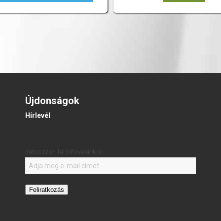
Újdonságok
Hírlevél
Iratkozzon fel hírlevelünkre:
Feliratkozás