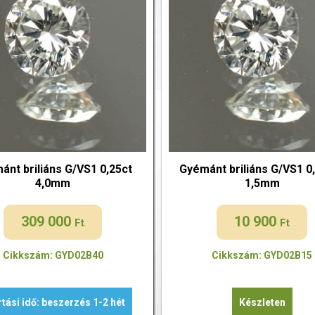
ánt briliáns G/VS1 0,25ct
Gyémánt briliáns G/VS1 0
4,0mm
1,5mm
309 000
10 900
Ft
Ft
Cikkszám: GYD02B40
Cikkszám: GYD02B15
tási idő: beszerzés 1-2 hét
Készleten