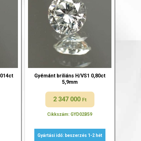
,014ct
Gyémánt briliáns H/VS1 0,80ct
5,9mm
2 347 000
Ft
Cikkszám: GYD02B59
Gyártási idő: beszerzés 1-2 hét