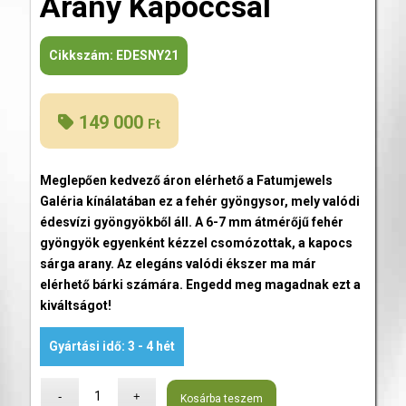
Arany Kapoccsal
Cikkszám:
EDESNY21
149 000
Ft
Meglepően kedvező áron elérhető a Fatumjewels
Galéria kínálatában ez a fehér gyöngysor, mely valódi
édesvízi gyöngyökből áll. A 6-7 mm átmérőjű fehér
gyöngyök egyenként kézzel csomózottak, a kapocs
sárga arany. Az elegáns valódi ékszer ma már
elérhető bárki számára. Engedd meg magadnak ezt a
kiváltságot!
Gyártási idő: 3 - 4 hét
Kosárba teszem