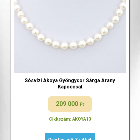
Sósvízi Akoya Gyöngysor Sárga Arany
Kapoccsal
209 000
Ft
Cikkszám: AKOYA10
Gyártási idő: 3 - 4 hét