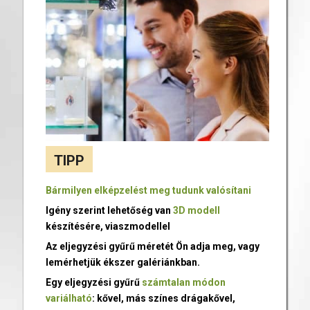
TIPP
Bármilyen elképzelést meg tudunk valósítani
Igény szerint lehetőség van
3D modell
készítésére, viaszmodellel
Az eljegyzési gyűrű méretét Ön adja meg, vagy
lemérhetjük ékszer galériánkban.
Egy eljegyzési gyűrű
számtalan módon
variálható
: kővel, más színes drágakővel,