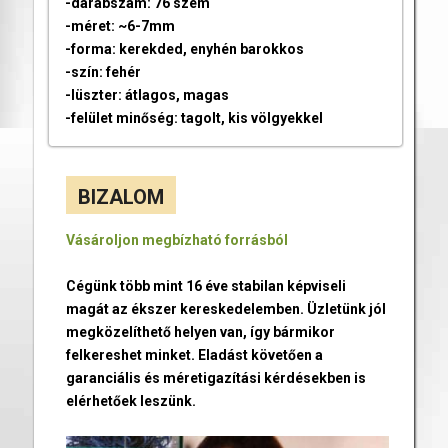
-darabszám: 76 szem
-méret: ~6-7mm
-forma: kerekded, enyhén barokkos
-szín: fehér
-lüszter: átlagos, magas
-felület minőség: tagolt, kis völgyekkel
BIZALOM
Vásároljon megbízható forrásból
Cégünk több mint 16 éve stabilan képviseli
magát az ékszer kereskedelemben. Üzletünk jól
megközelíthető helyen van, így bármikor
felkereshet minket. Eladást követően a
garanciális és méretigazítási kérdésekben is
elérhetőek leszünk.