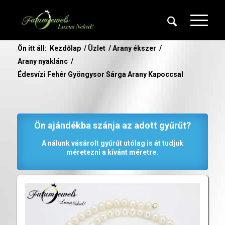
Ön itt áll:
Kezdőlap
/
Üzlet
/
Arany ékszer
/
Arany nyaklánc
/
Édesvízi Fehér Gyöngysor Sárga Arany Kapoccsal
Ön ajándékba szánja az adott gyűrűt?
A nálunk vásárolt gyűrűt utólag is át tudjuk
méretezni a kívánt méretre.