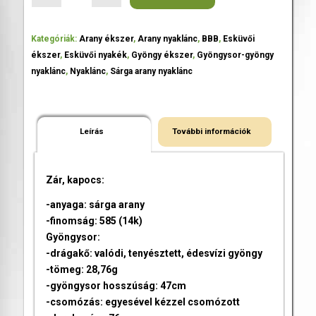
Kategóriák:
Arany ékszer
,
Arany nyaklánc
,
BBB
,
Esküvői
ékszer
,
Esküvői nyakék
,
Gyöngy ékszer
,
Gyöngysor-gyöngy
nyaklánc
,
Nyaklánc
,
Sárga arany nyaklánc
Leírás
További információk
Zár, kapocs:
-anyaga: sárga arany
-finomság: 585 (14k)
Gyöngysor:
-drágakő: valódi, tenyésztett, édesvízi gyöngy
-tömeg: 28,76g
-gyöngysor hosszúság: 47cm
-csomózás: egyesével kézzel csomózott