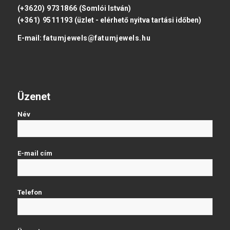
(+3620) 9731866
(Somlói István)
(+361) 9511193
(üzlet - elérhető nyitva tartási időben)
E-mail:
fatumjewels@fatumjewels.hu
Üzenet
Név
E-mail cím
Telefon