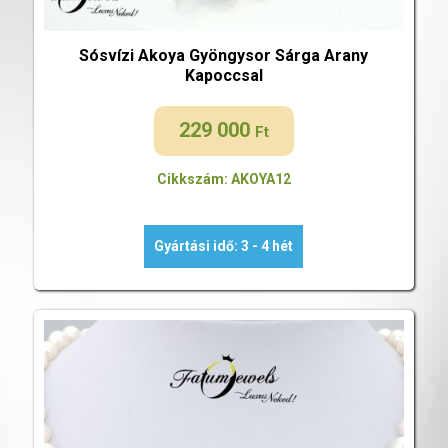
Sósvízi Akoya Gyöngysor Sárga Arany
Kapoccsal
229 000
Ft
Cikkszám: AKOYA12
Gyártási idő: 3 - 4 hét