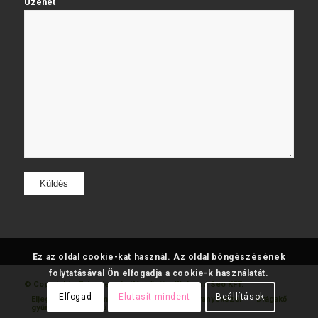
Üzenet
Ez az oldal cookie-kat használ. Az oldal böngészésének
folytatásával Ön elfogadja a cookie-k használatát.
© Copyright - Fatumjewels
Készítette: Web and Seo KFT.
Elfogad
Elutasít mindent
Beállítások
Eljegyzési
Gyémánt
Karikagyűrű
Aranyékszer
Drágakő
gyűrű
gyűrű