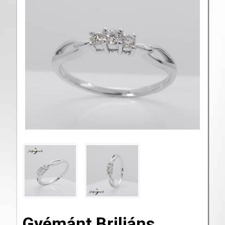
Gyémánt Briliáns