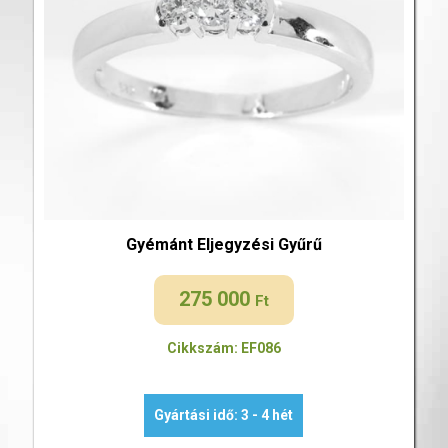
Gyémánt Eljegyzési Gyűrű
275 000
Ft
Cikkszám: EF086
Gyártási idő: 3 - 4 hét