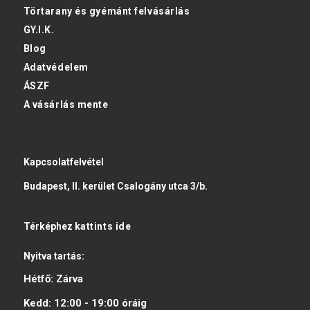
Törtarany és gyémánt felvásárlás
GY.I.K.
Blog
Adatvédelem
ÁSZF
A vásárlás mente
Kapcsolatfelvétel
Budapest, II. kerület Csalogány utca 3/b.
Térképhez
kattints ide
Nyitva tartás:
Hétfő:
Zárva
Kedd:
12:00 - 19:00
óráig