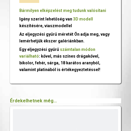
Bármilyen elképzelést meg tudunk valósítani
Igény szerint lehetőség van
3D modell
készítésére, viaszmodellel
Az eljegyzési gyűrű méretét Ön adja meg, vagy
lemérhetjük ékszer galériánkban.
Egy eljegyzési gyűrű
számtalan módon
variálható
: kővel, más színes drágakővel,
bikolor, fehér, sárga, 18 karátos aranyból,
valamint platinából is értékegyeztetéssel!
Érdekelhetnek még…