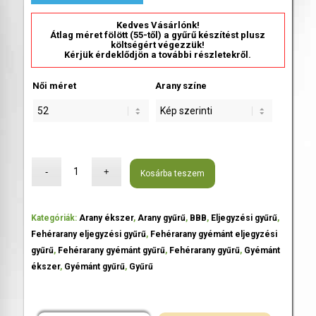
Kedves Vásárlónk!
Átlag méret fölött (55-től) a gyűrű készítést plusz
költségért végezzük!
Kérjük érdeklődjön a további részletekről.
Női méret
Arany színe
Kosárba teszem
Kategóriák:
Arany ékszer
,
Arany gyűrű
,
BBB
,
Eljegyzési gyűrű
,
Fehérarany eljegyzési gyűrű
,
Fehérarany gyémánt eljegyzési
gyűrű
,
Fehérarany gyémánt gyűrű
,
Fehérarany gyűrű
,
Gyémánt
ékszer
,
Gyémánt gyűrű
,
Gyűrű