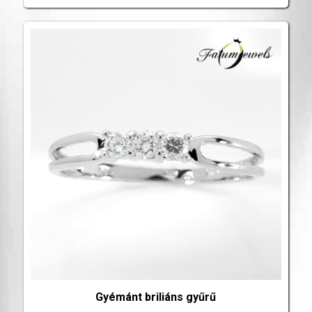
Gyémánt briliáns gyűrű