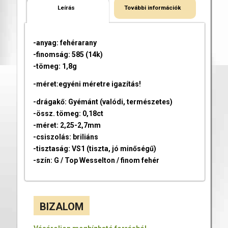
Leírás
További információk
-anyag: fehérarany
-finomság: 585 (14k)
-tömeg: 1,8g
-méret:egyéni méretre igazítás!
-drágakő: Gyémánt (valódi, természetes)
-össz. tömeg: 0,18ct
-méret: 2,25-2,7mm
-csiszolás: briliáns
-tisztaság: VS1 (tiszta, jó minőségű)
-szín: G / Top Wesselton / finom fehér
BIZALOM