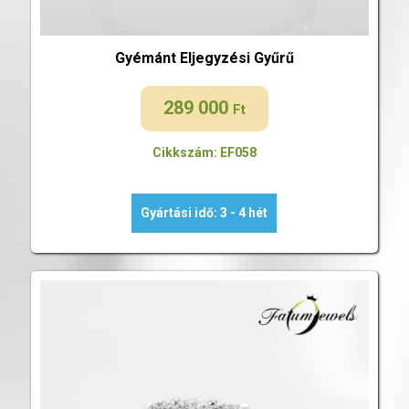
Gyémánt Eljegyzési Gyűrű
289 000
Ft
Cikkszám: EF058
Gyártási idő: 3 - 4 hét