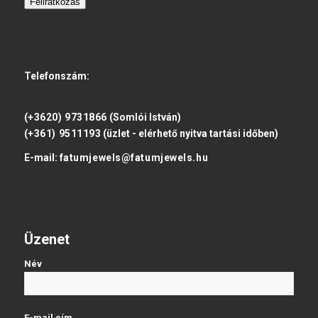
Feliratkozás
Telefonszám:
(+3620) 9731866
(Somlói István)
(+361) 9511193
(üzlet - elérhető nyitva tartási időben)
E-mail:
fatumjewels@fatumjewels.hu
Üzenet
Név
E-mail cím