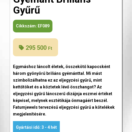
Gyűrű
Cikkszám:
EF089
295 500
Ft
Egymáshoz láncolt életek, összekötő kapocsként
három gyönyörű briliáns gyémánttal. Mi mást
szimbolizálhatna ez az eljegyzési gyűrű, mint
kettőtöket és a köztetek lévő összhangot? Az
eljegyzési gyűrű láncszerű dizájnja eszmei értéket
képvisel, melynek esztétikája önmagáért beszél.
Fatumjewels tervezésű eljegyzési gyűrű a kötelékek
megjelenítésére.
Gyártási idő: 3 - 4 hét