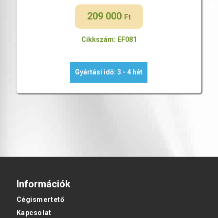
209 000
Ft
Cikkszám: EF081
Gyártási idő: 3 - 4 hét
Információk
Cégismertető
Kapcsolat