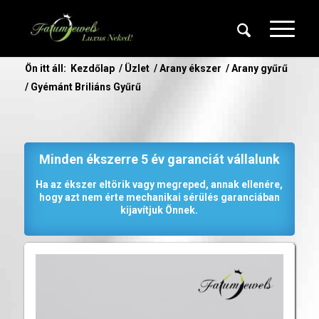
Ön itt áll:
Kezdőlap
/
Üzlet
/
Arany ékszer
/
Arany gyűrű
/
Gyémánt Briliáns Gyűrű
Minden ékszerre 5 év garanciát vállalunk
Ha az ékszer eltörik vagy megreped, annak ellenére,
hogy azt nem érte mechanikai sérülés garanciában
kijavítjuk Önnek.