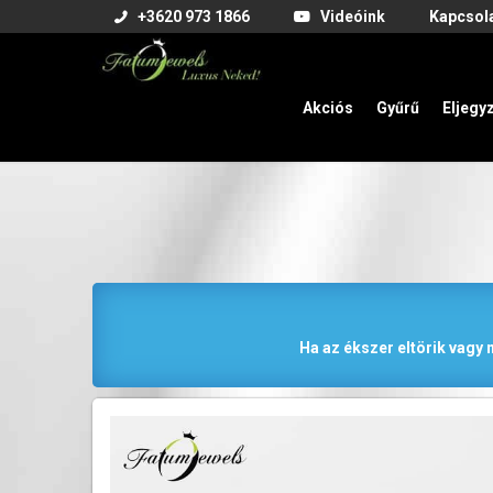
+3620 973 1866
Videóink
Kapcsol
Akciós
Gyűrű
Eljegy
Ha az ékszer eltörik vagy