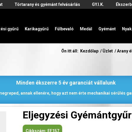
at
Törtarany és gyémánt felvásárlás
GY.I.K.
Ékszerb
zési gyűrű
Karikagyűrű
Fülbevaló
Medál
Gyémánt
Nyak
Ön itt áll:
Kezdőlap
/
Üzlet
/
Arany 
Minden ékszerre 5 év garanciát vállalunk
 megreped, annak ellenére, hogy azt nem érte mechanikai sérülés gar
Eljegyzési Gyémántgyű
Cikkszám:
EF157