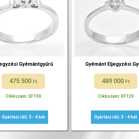
jegyzési Gyémántgyűrű
Gyémánt Eljegyzési Gy
475 500
489 000
Ft
Ft
Cikkszám: EF130
Cikkszám: EF129
Gyártási idő: 3 - 4 hét
Gyártási idő: 3 - 4 hét