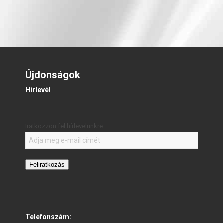
Újdonságok
Hírlevél
Iratkozzon fel hírlevelünkre:
Feliratkozás
Telefonszám: