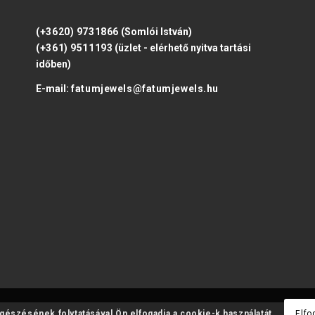
(+3620) 9731866
(Somlói István)
(+361) 9511193
(üzlet - elérhető nyitva tartási
időben)
E-mail:
fatumjewels@fatumjewels.hu
ngészésének folytatásával Ön elfogadja a cookie-k használatát.
Elfo