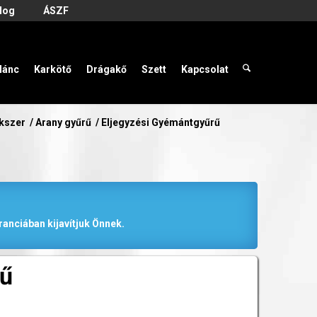
log
ÁSZF
lánc
Karkötő
Drágakő
Szett
Kapcsolat
ékszer
/
Arany gyűrű
/
Eljegyzési Gyémántgyűrű
anciában kijavítjuk Önnek.
rű