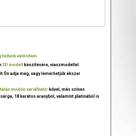
 tudunk valósítani
an
3D modell
készítésére, viaszmodellel
ét Ön adja meg, vagy lemérhetjük ékszer
talan módon variálható
: kővel, más színes
 sárga, 18 karátos aranyból, valamint platinából is