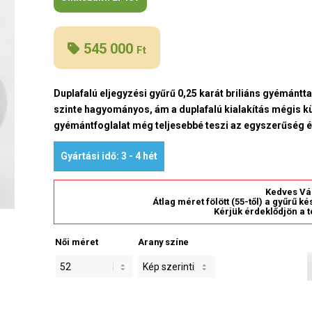
545 000
Ft
Duplafalú eljegyzési gyűrű 0,25 karát briliáns gyémántta
szinte hagyományos, ám a duplafalú kialakítás mégis kü
gyémántfoglalat még teljesebbé teszi az egyszerűség ér
Gyártási idő: 3 - 4 hét
Kedves Vá
Átlag méret fölött (55-től) a gyűrű k
Kérjük érdeklődjön a t
Női méret
Arany színe