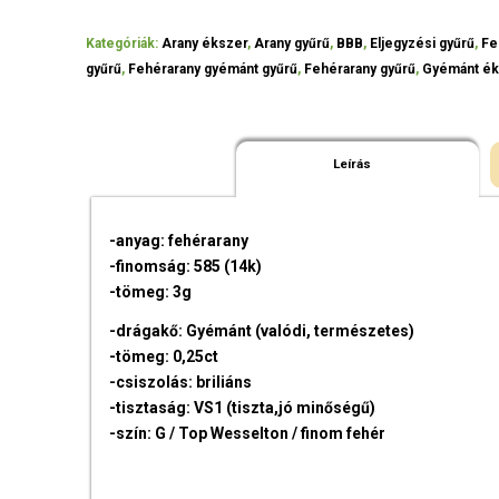
Kategóriák:
Arany ékszer
,
Arany gyűrű
,
BBB
,
Eljegyzési gyűrű
,
Fe
gyűrű
,
Fehérarany gyémánt gyűrű
,
Fehérarany gyűrű
,
Gyémánt ék
Leírás
-anyag: fehérarany
-finomság: 585 (14k)
-tömeg: 3g
-drágakő: Gyémánt (valódi, természetes)
-tömeg: 0,25ct
-csiszolás: briliáns
-tisztaság: VS1 (tiszta,jó minőségű)
-szín: G / Top Wesselton / finom fehér