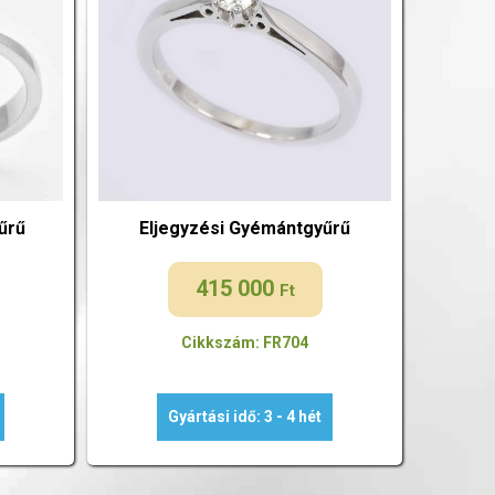
űrű
Eljegyzési Gyémántgyűrű
415 000
Ft
Cikkszám: FR704
Gyártási idő: 3 - 4 hét