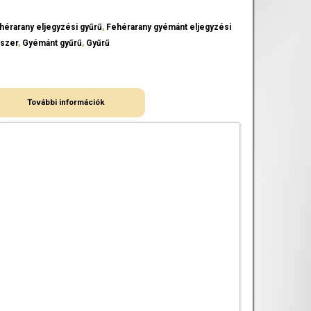
hérarany eljegyzési gyűrű
,
Fehérarany gyémánt eljegyzési
szer
,
Gyémánt gyűrű
,
Gyűrű
További információk