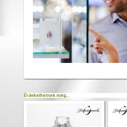
Érdekelhetnek még…