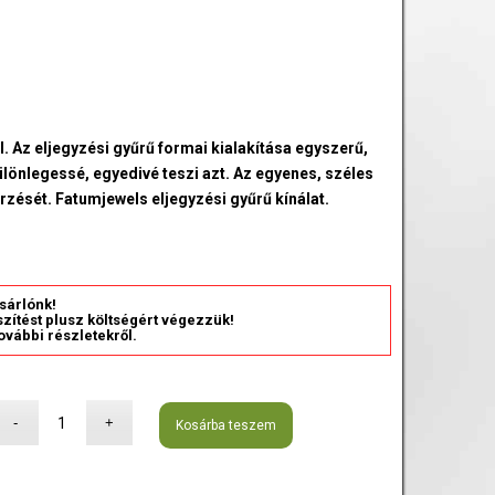
l. Az eljegyzési gyűrű formai kialakítása egyszerű,
lönlegessé, egyedivé teszi azt. Az egyenes, széles
zését. Fatumjewels eljegyzési gyűrű kínálat.
sárlónk!
észítést plusz költségért végezzük!
ovábbi részletekről.
Kosárba teszem