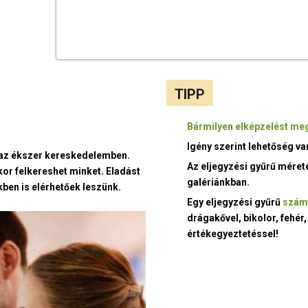
TIPP
Bármilyen elképzelést meg
Igény szerint lehetőség v
t az ékszer kereskedelemben.
Az eljegyzési gyűrű méret
kor felkereshet minket. Eladást
galériánkban.
ben is elérhetőek leszünk.
Egy eljegyzési gyűrű
szám
drágakővel, bikolor, fehér,
értékegyeztetéssel!