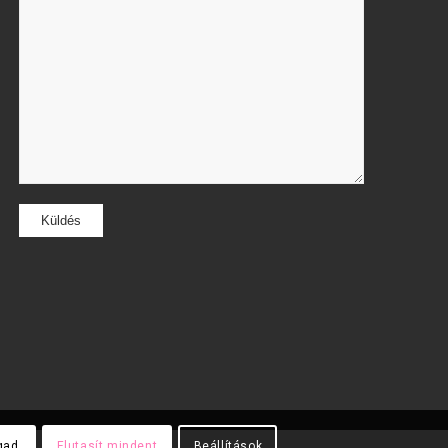
gad
Elutasít mindent
Beállítások