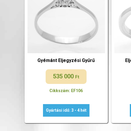
Gyémánt Eljegyzési Gyűrű
El
535 000
Ft
Cikkszám: EF106
Gyártási idő: 3 - 4 hét