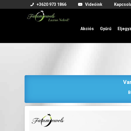
+3620 973 1866
Videóink
Kapcsol
Akciós
Gyűrű
Eljegy
Van
B