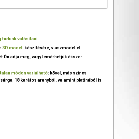
 tudunk valósítani
an
3D modell
készítésére, viaszmodellel
ét Ön adja meg, vagy lemérhetjük ékszer
talan módon variálható
: kővel, más színes
 sárga, 18 karátos aranyból, valamint platinából is