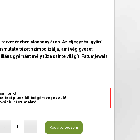
tervezésében alacsony áron. Az eljegyzési gyűrű
nymutató tüzet szimbolizálja, ami végigvezet
iliáns gyémánt mély tüze szinte világít. Fatumjewels
sárlónk!
észítést plusz költségért végezzük!
ovábbi részletekről.
Kosárba teszem