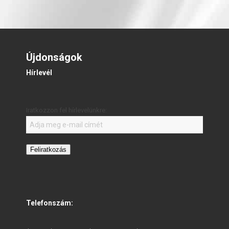
Újdonságok
Hírlevél
Iratkozzon fel hírlevelünkre:
Feliratkozás
Telefonszám: