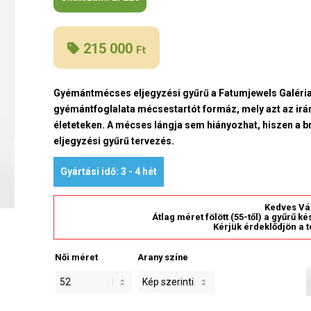
215 000
Ft
Gyémántmécses eljegyzési gyűrű a Fatumjewels Galéria 
gyémántfoglalata mécsestartót formáz, mely azt az irá
életeteken. A mécses lángja sem hiányozhat, hiszen a br
eljegyzési gyűrű tervezés.
Gyártási idő: 3 - 4 hét
Kedves Vá
Átlag méret fölött (55-től) a gyűrű k
Kérjük érdeklődjön a t
Női méret
Arany színe