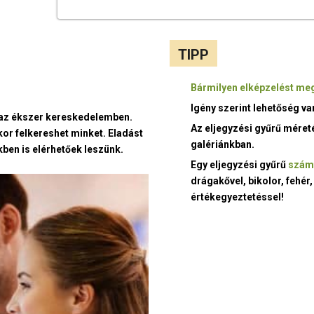
TIPP
Bármilyen elképzelést meg
Igény szerint lehetőség v
t az ékszer kereskedelemben.
Az eljegyzési gyűrű méret
kor felkereshet minket. Eladást
galériánkban.
ben is elérhetőek leszünk.
Egy eljegyzési gyűrű
szám
drágakővel, bikolor, fehér,
értékegyeztetéssel!