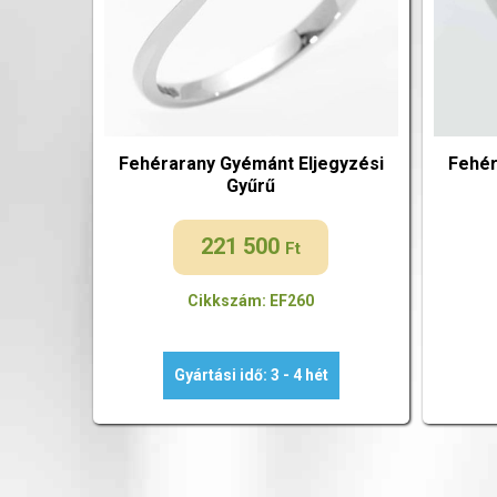
Fehérarany Gyémánt Eljegyzési
Fehér
Gyűrű
221 500
Ft
Cikkszám: EF260
Gyártási idő: 3 - 4 hét