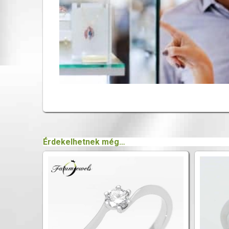
Érdekelhetnek még…