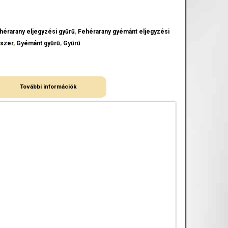
hérarany eljegyzési gyűrű
,
Fehérarany gyémánt eljegyzési
szer
,
Gyémánt gyűrű
,
Gyűrű
További információk