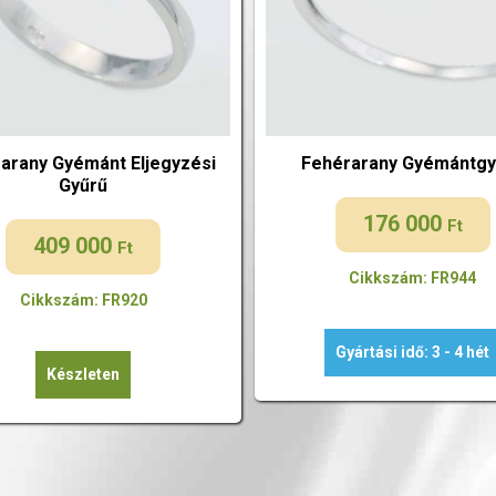
arany Gyémánt Eljegyzési
Fehérarany Gyémántgy
Gyűrű
176 000
Ft
409 000
Ft
Cikkszám: FR944
Cikkszám: FR920
Gyártási idő: 3 - 4 hét
Készleten