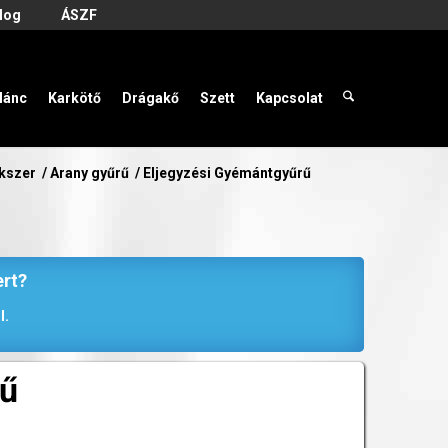
log
ÁSZF
lánc
Karkötő
Drágakő
Szett
Kapcsolat
ékszer
/
Arany gyűrű
/
Eljegyzési Gyémántgyűrű
ert?
l.
rű