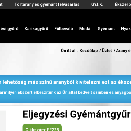
at
Törtarany és gyémánt felvásárlás
GY.I.K.
Ékszerb
zési gyűrű
Karikagyűrű
Fülbevaló
Medál
Gyémánt
Nyak
Ön itt áll:
Kezdőlap
/
Üzlet
/
Arany 
 lehetőség más színű aranyból kivitelezni ezt az éksz
ármilyen ékszert elkészítünk az Ön által kedvelt színben és anyagbó
Eljegyzési Gyémántgyű
Cikkszám:
EF228