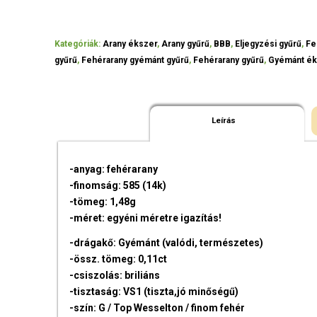
Kategóriák:
Arany ékszer
,
Arany gyűrű
,
BBB
,
Eljegyzési gyűrű
,
Fe
gyűrű
,
Fehérarany gyémánt gyűrű
,
Fehérarany gyűrű
,
Gyémánt ék
Leírás
-anyag: fehérarany
-finomság: 585 (14k)
-tömeg: 1,48g
-méret: egyéni méretre igazítás!
-drágakő: Gyémánt (valódi, természetes)
-össz. tömeg: 0,11ct
-csiszolás: briliáns
-tisztaság: VS1 (tiszta,jó minőségű)
-szín: G / Top Wesselton / finom fehér