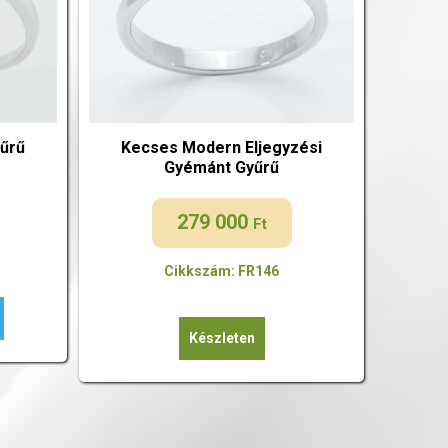
űrű
Kecses Modern Eljegyzési
Gyémánt Gyűrű
279 000
Ft
Cikkszám: FR146
Készleten