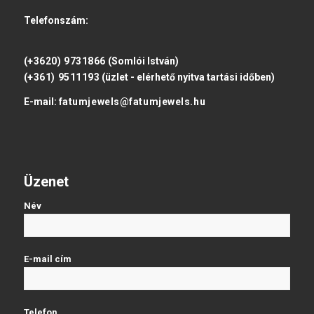
Telefonszám:
(+3620) 9731866
(Somlói István)
(+361) 9511193
(üzlet - elérhető nyitva tartási időben)
E-mail:
fatumjewels@fatumjewels.hu
Üzenet
Név
E-mail cím
Telefon