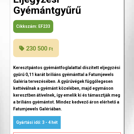
Gyémántgyűrű
Cikkszám:
EF233
230 500
Ft
Keresztpántos gyémántfoglalattal díszített eljegyzési
gyűrű 0,11 karát briliáns gyémánttal a Fatumjewels
Galéria tervezésében. A gyűrűvégek függőlegesen
kettéválnak a gyémánt közelében, majd egymáson
keresztben átívelnek, így emelik ki és támasztják meg
a briliáns gyémántot. Mindez kedvező áron elérhető a
Fatumjewels Galériában.
Gyártási idő: 3 - 4 hét