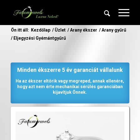
Ön itt áll:
Kezdőlap
/
Üzlet
/
Arany ékszer
/
Arany gyűrű
/
Eljegyzési Gyémántgyűrű
Minden ékszerre 5 év garanciát vállalunk
Ha az ékszer eltörik vagy megreped, annak ellenére,
hogy azt nem érte mechanikai sérülés garanciában
kijavítjuk Önnek.