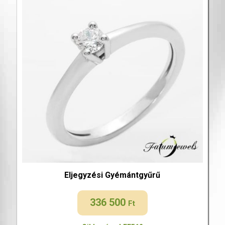
Eljegyzési Gyémántgyűrű
336 500
Ft