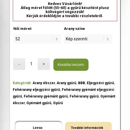
Kedves Vásárlónk!
Átlag méret fölött (55-től) a gyűrű készítést plusz
költségért végezzük!
Kérjük érdeklődjön a további részletekről.
Női méret
Arany színe
Kosárba teszem
Kategóriák:
Arany ékszer
,
Arany gyűrű
,
BBB
,
Eljegyzési gyűrű
,
Fehérarany eljegyzési gyűrű
,
Fehérarany gyémánt eljegyzési
gyűrű
,
Fehérarany gyémánt gyűrű
,
Fehérarany gyűrű
,
Gyémánt
ékszer
,
Gyémánt gyűrű
,
Gyűrű
Leírás
További információk