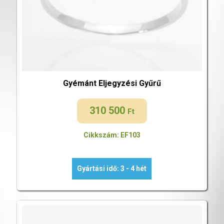
Gyémánt Eljegyzési Gyűrű
310 500
Ft
Cikkszám: EF103
Gyártási idő: 3 - 4 hét