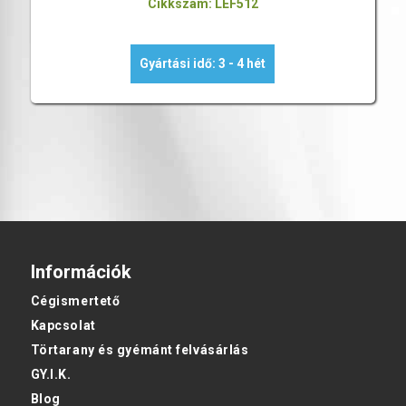
Cikkszám: LEF512
Gyártási idő: 3 - 4 hét
Információk
Cégismertető
Kapcsolat
Törtarany és gyémánt felvásárlás
GY.I.K.
Blog