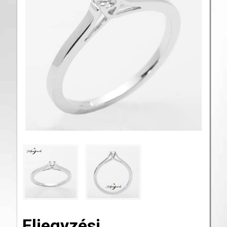
Eljegyzési