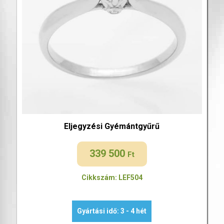
Eljegyzési Gyémántgyűrű
339 500
Ft
Cikkszám: LEF504
Gyártási idő: 3 - 4 hét