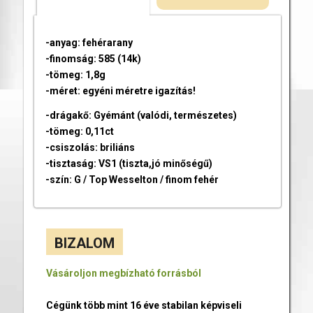
-anyag: fehérarany
-finomság: 585 (14k)
-tömeg: 1,8g
-méret: egyéni méretre igazítás!
-drágakő: Gyémánt (valódi, természetes)
-tömeg: 0,11ct
-csiszolás: briliáns
-tisztaság: VS1 (tiszta,jó minőségű)
-szín: G / Top Wesselton / finom fehér
BIZALOM
Vásároljon megbízható forrásból
Cégünk több mint 16 éve stabilan képviseli