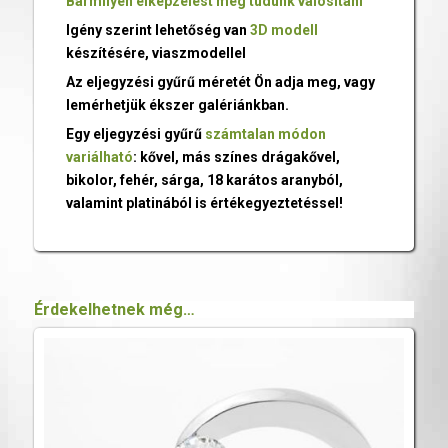
Bármilyen elképzelést meg tudunk valósítani
Igény szerint lehetőség van
3D modell
készítésére, viaszmodellel
Az eljegyzési gyűrű méretét Ön adja meg, vagy
lemérhetjük ékszer galériánkban.
Egy eljegyzési gyűrű
számtalan módon
variálható
: kővel, más színes drágakővel,
bikolor, fehér, sárga, 18 karátos aranyból,
valamint platinából is értékegyeztetéssel!
Érdekelhetnek még…