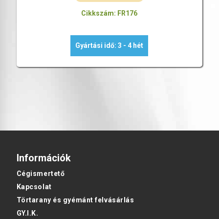
Cikkszám: FR176
Gyártási idő: 3 - 4 hét
Információk
Cégismertető
Kapcsolat
Törtarany és gyémánt felvásárlás
GY.I.K.