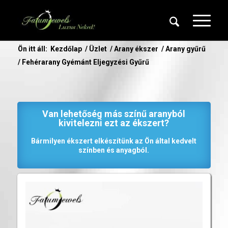
Ön itt áll:
Kezdőlap
/
Üzlet
/
Arany ékszer
/
Arany gyűrű
/
Fehérarany Gyémánt Eljegyzési Gyűrű
Van lehetőség más színű aranyból
kivitelezni ezt az ékszert?
Bármilyen ékszert elkészítünk az Ön által kedvelt
színben és anyagból.