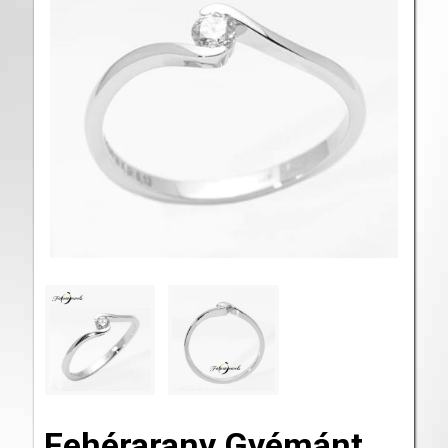
Fehérarany Gyémánt