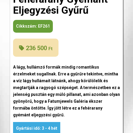
Eljegyzési Gyűrű
Cikkszám:
EF261
236 500
Ft
A lágy, hullámzó formák mindig romantikus
érzelmeket sugallnak. Erre a gyűrűre tekintve, mintha
a víz lágy hullámait látnánk, ahogy körülölelik és
megtartják a ragyogó szépséget. A természetben ez a
jelenség pusztán egy múló pillanat, ami azonban olyan
gyönyörű, hogy a Fatumjewels Galéria ékszer
formába öntötte. Így jött létre ez a fehérarany
gyémánt eljegyzési gyűrű.
Gyártási idő: 3 - 4 hét