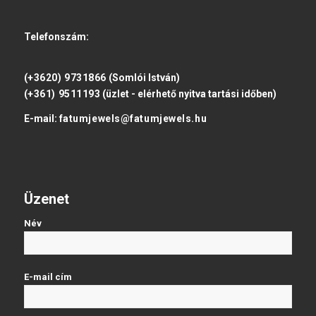
Telefonszám:
(+3620) 9731866
(Somlói István)
(+361) 9511193
(üzlet - elérhető nyitva tartási időben)
E-mail:
fatumjewels@fatumjewels.hu
Üzenet
Név
E-mail cím