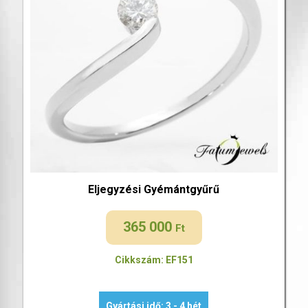
Eljegyzési Gyémántgyűrű
365 000
Ft
Cikkszám: EF151
Gyártási idő: 3 - 4 hét