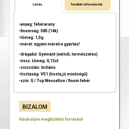
Leírás
További információk
-anyag: fehérarany
-finomság: 585 (14k)
-tömeg: 1,5g
-méret: egyéni méretre gyártás!
-drágakő: Gyémánt (valódi, természetes)
-össz. tömeg: 0,13ct
-csiszolás: briliáns
-tisztaság: VS1 (tiszta,jó minőségű)
-szín: G / Top Wesselton / finom fehér
BIZALOM
Vásároljon megbízható forrásból