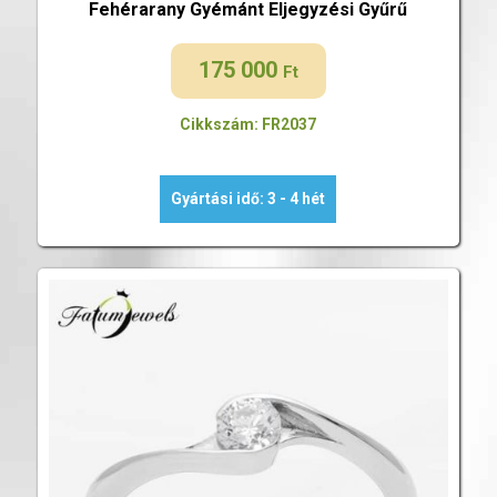
Fehérarany Gyémánt Eljegyzési Gyűrű
175 000
Ft
Cikkszám: FR2037
Gyártási idő: 3 - 4 hét