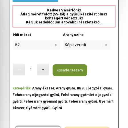
Kedves Vásárlónk!
Átlag méret fölött (55-től) a gyűrű készítést plusz
költségért végezzük!
Kérjük érdeklődjön a további részletekről.
Női méret
Arany színe
Kosárba teszem
Kategóriák:
Arany ékszer
,
Arany gyűrű
,
BBB
,
Eljegyzési gyűrű
,
Fehérarany eljegyzési gyűrű
,
Fehérarany gyémánt eljegyzési
gyűrű
,
Fehérarany gyémánt gyűrű
,
Fehérarany gyűrű
,
Gyémánt
ékszer
,
Gyémánt gyűrű
,
Gyűrű