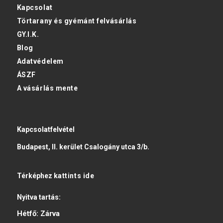
Kapcsolat
Törtarany és gyémánt felvásárlás
GY.I.K.
Blog
Adatvédelem
ÁSZF
A vásárlás mente
Kapcsolatfelvétel
Budapest, II. kerület Csalogány utca 3/b.
Térképhez
kattints ide
Nyitva tartás:
Hétfő:
Zárva