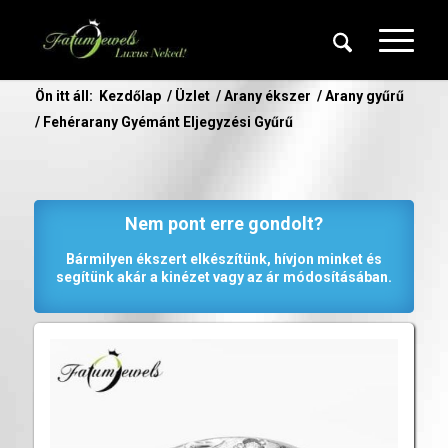
Ön itt áll:
Kezdőlap
/
Üzlet
/
Arany ékszer
/
Arany gyűrű
/
Fehérarany Gyémánt Eljegyzési Gyűrű
Nem pont erre gondolt?
Bármilyen ékszert elkészítünk, hívjon minket és
segítünk akár a kinézet vagy az ár módosításában.