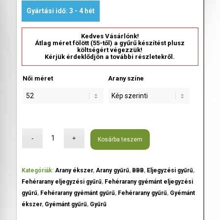
Gyártási idő: 3 - 4 hét
Kedves Vásárlónk!
Átlag méret fölött (55-től) a gyűrű készítést plusz
költségért végezzük!
Kérjük érdeklődjön a további részletekről.
Női méret
Arany színe
Kosárba teszem
Kategóriák:
Arany ékszer
,
Arany gyűrű
,
BBB
,
Eljegyzési gyűrű
,
Fehérarany eljegyzési gyűrű
,
Fehérarany gyémánt eljegyzési
gyűrű
,
Fehérarany gyémánt gyűrű
,
Fehérarany gyűrű
,
Gyémánt
ékszer
,
Gyémánt gyűrű
,
Gyűrű