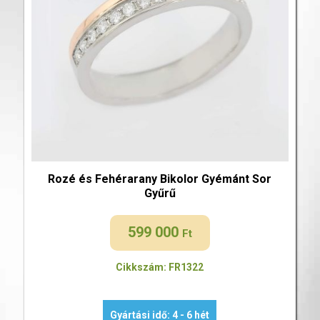
Rozé és Fehérarany Bikolor Gyémánt Sor
Gyűrű
599 000
Ft
Cikkszám: FR1322
Gyártási idő: 4 - 6 hét