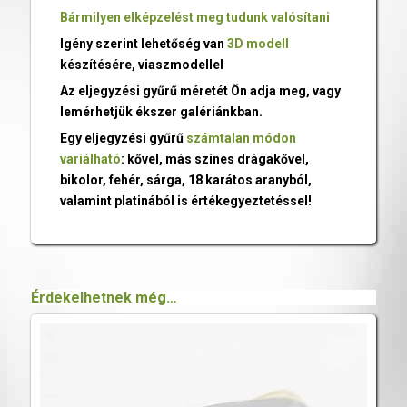
Bármilyen elképzelést meg tudunk valósítani
Igény szerint lehetőség van
3D modell
készítésére, viaszmodellel
Az eljegyzési gyűrű méretét Ön adja meg, vagy
lemérhetjük ékszer galériánkban.
Egy eljegyzési gyűrű
számtalan módon
variálható
: kővel, más színes drágakővel,
bikolor, fehér, sárga, 18 karátos aranyból,
valamint platinából is értékegyeztetéssel!
Érdekelhetnek még…