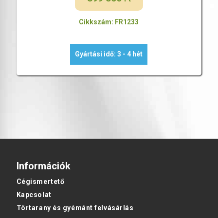
Cikkszám: FR1233
Gyártási idő: 3 - 4 hét
Információk
Cégismertető
Kapcsolat
Törtarany és gyémánt felvásárlás