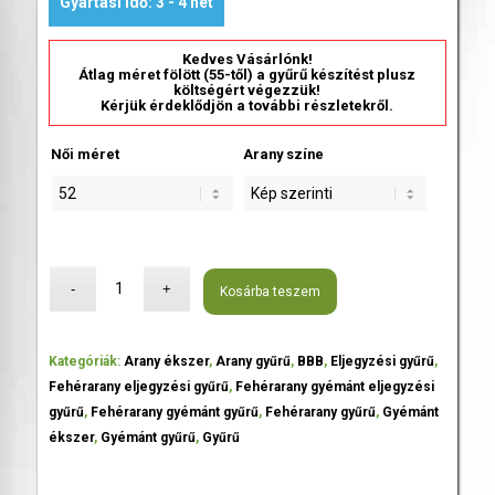
Gyártási idő: 3 - 4 hét
Kedves Vásárlónk!
Átlag méret fölött (55-től) a gyűrű készítést plusz
költségért végezzük!
Kérjük érdeklődjön a további részletekről.
Női méret
Arany színe
Kosárba teszem
Kategóriák:
Arany ékszer
,
Arany gyűrű
,
BBB
,
Eljegyzési gyűrű
,
Fehérarany eljegyzési gyűrű
,
Fehérarany gyémánt eljegyzési
gyűrű
,
Fehérarany gyémánt gyűrű
,
Fehérarany gyűrű
,
Gyémánt
ékszer
,
Gyémánt gyűrű
,
Gyűrű