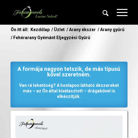
Ön itt áll:
Kezdőlap
/
Üzlet
/
Arany ékszer
/
Arany gyűrű
/
Fehérarany Gyémánt Eljegyzési Gyűrű
A formája nagyon tetszik, de más típusú
kővel szeretném.
Van rá lehetőség? A honlapon látható ékszereket
más – az Ön által kiválasztott – drágakővel is
elkészítjük.