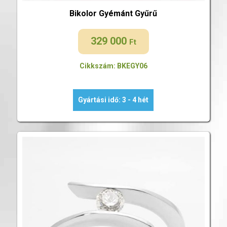
Bikolor Gyémánt Gyűrű
329 000
Ft
Cikkszám: BKEGY06
Gyártási idő: 3 - 4 hét