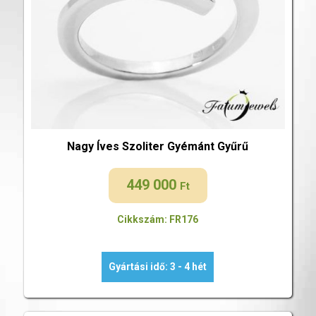
Nagy Íves Szoliter Gyémánt Gyűrű
449 000
Ft
Cikkszám: FR176
Gyártási idő: 3 - 4 hét