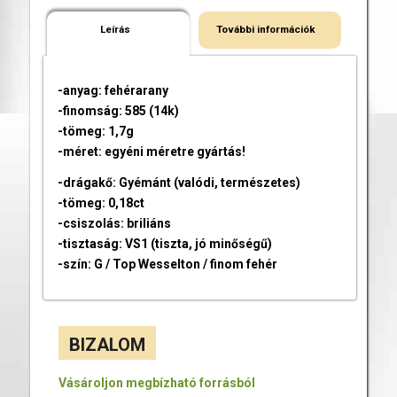
Leírás
További információk
-anyag: fehérarany
-finomság: 585 (14k)
-tömeg: 1,7g
-méret: egyéni méretre gyártás!
-drágakő: Gyémánt (valódi, természetes)
-tömeg: 0,18ct
-csiszolás: briliáns
-tisztaság: VS1 (tiszta, jó minőségű)
-szín: G / Top Wesselton / finom fehér
BIZALOM
Vásároljon megbízható forrásból