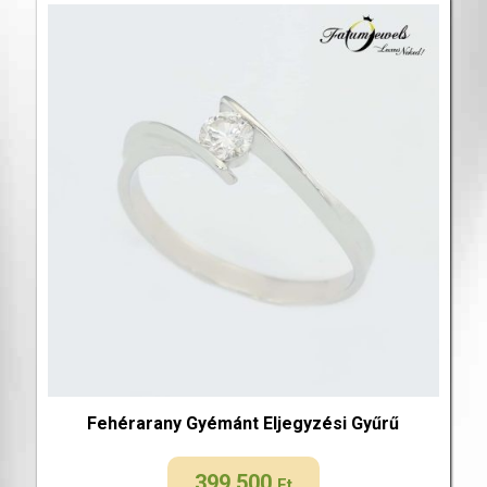
Fehérarany Gyémánt Eljegyzési Gyűrű
399 500
Ft