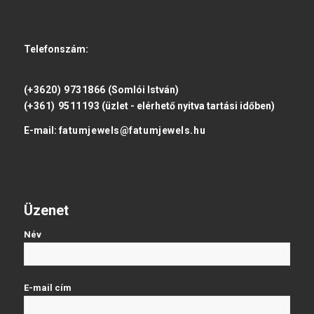
Telefonszám:
(+3620) 9731866
(Somlói István)
(+361) 9511193
(üzlet - elérhető nyitva tartási időben)
E-mail:
fatumjewels@fatumjewels.hu
Üzenet
Név
E-mail cím