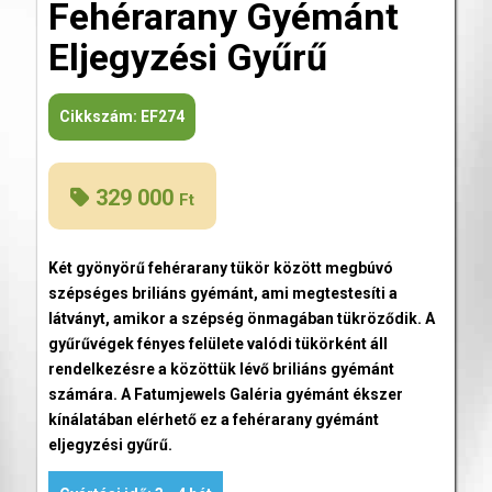
Fehérarany Gyémánt
Eljegyzési Gyűrű
Cikkszám:
EF274
329 000
Ft
Két gyönyörű fehérarany tükör között megbúvó
szépséges briliáns gyémánt, ami megtestesíti a
látványt, amikor a szépség önmagában tükröződik. A
gyűrűvégek fényes felülete valódi tükörként áll
rendelkezésre a közöttük lévő briliáns gyémánt
számára. A Fatumjewels Galéria gyémánt ékszer
kínálatában elérhető ez a fehérarany gyémánt
eljegyzési gyűrű.