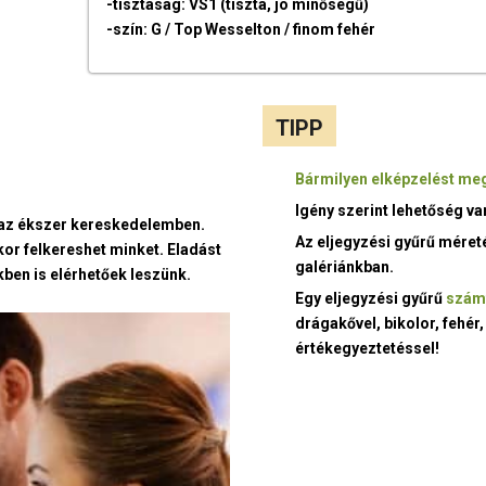
-tisztaság: VS1 (tiszta, jó minőségű)
-szín: G / Top Wesselton / finom fehér
TIPP
Bármilyen elképzelést meg
Igény szerint lehetőség v
t az ékszer kereskedelemben.
Az eljegyzési gyűrű méret
kor felkereshet minket. Eladást
galériánkban.
ben is elérhetőek leszünk.
Egy eljegyzési gyűrű
szám
drágakővel, bikolor, fehér,
értékegyeztetéssel!