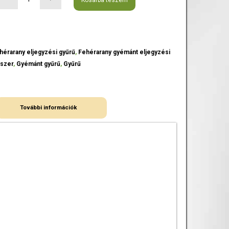
Kosárba teszem
hérarany eljegyzési gyűrű
,
Fehérarany gyémánt eljegyzési
szer
,
Gyémánt gyűrű
,
Gyűrű
További információk