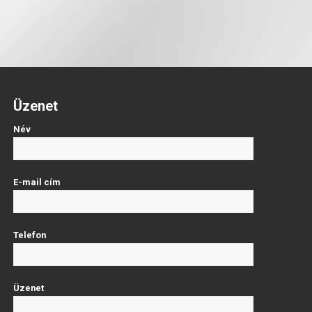
Üzenet
Név
E-mail cím
Telefon
Üzenet