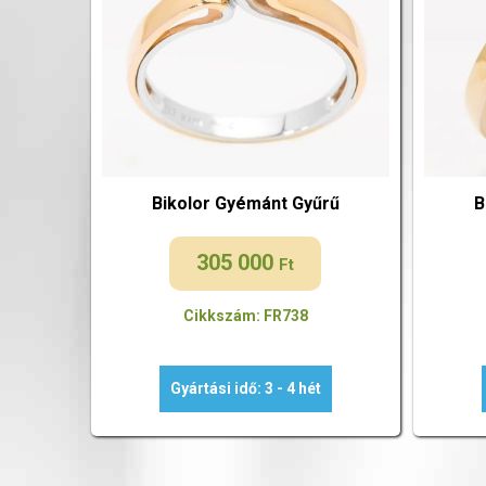
Bikolor Gyémánt Gyűrű
B
305 000
Ft
Cikkszám: FR738
Gyártási idő: 3 - 4 hét