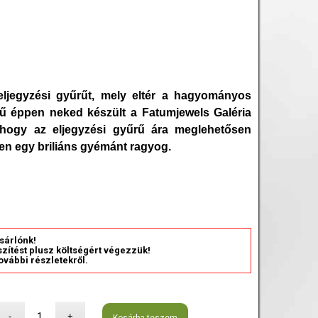
eljegyzési gyűrűt, mely eltér a hagyományos
ű éppen neked készült a Fatumjewels Galéria
hogy az eljegyzési gyűrű ára meglehetősen
en egy briliáns gyémánt ragyog.
sárlónk!
észítést plusz költségért végezzük!
ovábbi részletekről.