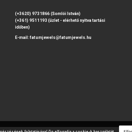
(+3620) 9731866
(Somlói István)
(+361) 9511193
(üzlet - elérhető nyitva tartási
időben)
E-mail:
fatumjewels@fatumjewels.hu
ngészésének folytatásával Ön elfogadja a cookie-k használatát.
Elfo