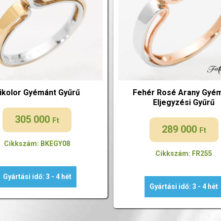
ikolor Gyémánt Gyűrű
Fehér Rosé Arany Gyé
Eljegyzési Gyűrű
305 000
Ft
289 000
Ft
Cikkszám: BKEGY08
Cikkszám: FR255
Gyártási idő: 3 - 4 hét
Gyártási idő: 3 - 4 hét