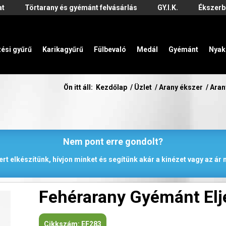
at
Törtarany és gyémánt felvásárlás
GY.I.K.
Ékszerb
zési gyűrű
Karikagyűrű
Fülbevaló
Medál
Gyémánt
Nyak
Ön itt áll:
Kezdőlap
/
Üzlet
/
Arany ékszer
/
Aran
Nem pont erre gondolt?
rt elkészítünk, hívjon minket és segítünk akár a kinézet vagy az á
Fehérarany Gyémánt Elj
Cikkszám:
EF283