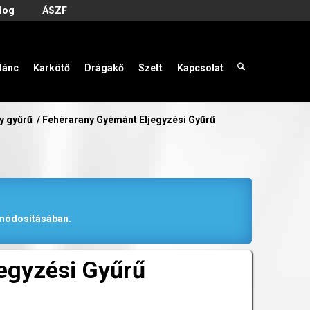
log
ÁSZF
lánc
Karkötő
Drágakő
Szett
Kapcsolat
y gyűrű
/
Fehérarany Gyémánt Eljegyzési Gyűrű
r módosításában.
egyzési Gyűrű