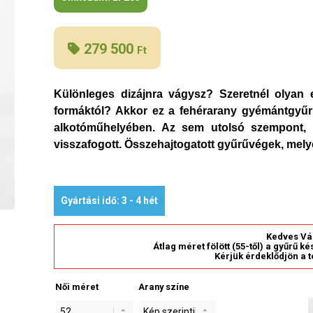
279 500
Ft
Különleges dizájnra vágysz? Szeretnél olyan 
formáktól? Akkor ez a fehérarany gyémántgyűr
alkotóműhelyében. Az sem utolsó szempont, 
visszafogott. Összehajtogatott gyűrűvégek, mely
Gyártási idő: 3 - 4 hét
Kedves Vá
Átlag méret fölött (55-től) a gyűrű k
Kérjük érdeklődjön a t
Női méret
Arany színe