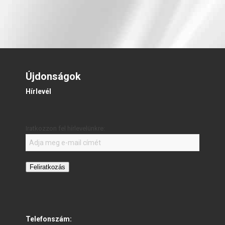
Újdonságok
Hírlevél
Iratkozzon fel hírlevelünkre:
Feliratkozás
Telefonszám: