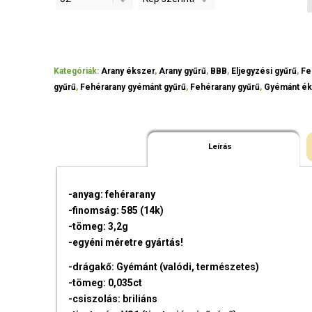
Kategóriák:
Arany ékszer
,
Arany gyűrű
,
BBB
,
Eljegyzési gyűrű
,
Fe
gyűrű
,
Fehérarany gyémánt gyűrű
,
Fehérarany gyűrű
,
Gyémánt ék
Leírás
-anyag: fehérarany
-finomság: 585 (14k)
-tömeg: 3,2g
-egyéni méretre gyártás!
-drágakő: Gyémánt (valódi, természetes)
-tömeg: 0,035ct
-csiszolás: briliáns