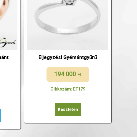
mánt
Eljegyzési Gyémántgyűrű
194 000
Ft
Cikkszám: EF179
Készleten