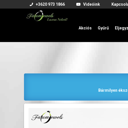
+3620 973 1866
Videóink
Kapcsol
Akciós
Gyűrű
Eljegy
Bármilyen éksze