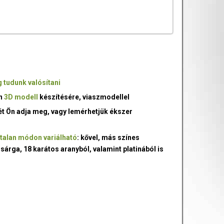
 tudunk valósítani
an
3D modell
készítésére, viaszmodellel
ét Ön adja meg, vagy lemérhetjük ékszer
talan módon variálható
: kővel, más színes
 sárga, 18 karátos aranyból, valamint platinából is